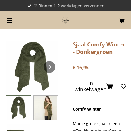
♡ Binnen 1-2 werkdagen verzonden
Ga
direct
naar
de
hoofdinhoud
Sjaal Comfy Winter
- Donkergroen
€ 16,95
In
winkelwagen
Comfy Winter
Mooie grote sjaal in een
effen kleur die perfect te