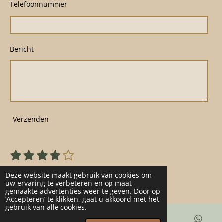
Telefoonnummer
Bericht
Verzenden
1
2
3
4
5
S
R
s
s
s
s
s
t
a
22 stemmen
e
t
t
t
t
t
Deze website maakt gebruik van cookies om
t
m
uw ervaring te verbeteren en op maat
e
e
e
e
e
gemaakte advertenties weer te geven. Door op
m
i
r
r
r
r
r
‘Accepteren’ te klikken, gaat u akkoord met het
e
n
gebruik van alle cookies.
n
r
r
r
r
g