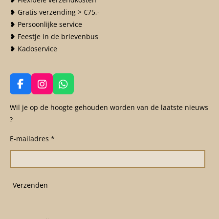
❥ Gratis verzending > €75,-
❥ Persoonlijke service
❥ Feestje in de brievenbus
❥ Kadoservice
F
I
W
a
n
h
c
s
a
Wil je op de hoogte gehouden worden van de laatste nieuws
e
t
t
?
b
a
s
o
g
A
E-mailadres *
o
r
p
k
a
p
m
Verzenden