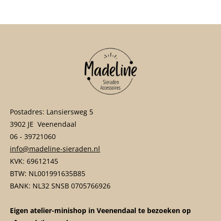
n
e
n
Postadres: Lansiersweg 5
3902 JE Veenendaal
06 - 39721060
info@madeline-sieraden.nl
KVK: 69612145
BTW: NL001991635B85
BANK: NL32 SNSB 0705766926
Eigen atelier-minishop in Veenendaal te bezoeken op