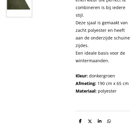
combineren is bij iedere
stijl.
Deze sjaal is gemaakt van
zacht polyester en heeft
aan de onderzijde schuine
zijdes.
Een ideale basis voor de
wintermaanden.
Kleur:
donkergroen
Afmeting:
190 cm x 65 cm
Materiaal:
polyester
D
D
S
D
e
e
h
e
l
e
a
l
e
l
r
e