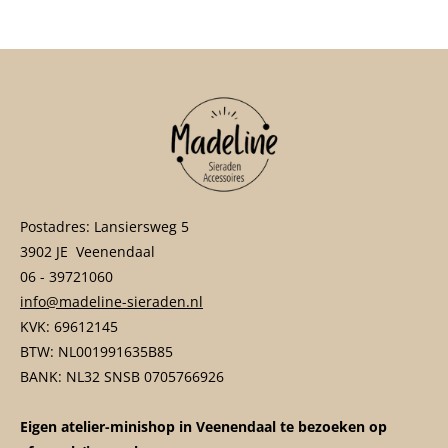
n
e
n
Postadres: Lansiersweg 5
3902 JE Veenendaal
06 - 39721060
info@madeline-sieraden.nl
KVK: 69612145
BTW: NL001991635B85
BANK: NL32 SNSB 0705766926
Eigen atelier-minishop in Veenendaal te bezoeken op