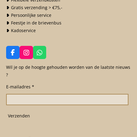
❥ Gratis verzending > €75,-
❥ Persoonlijke service
❥ Feestje in de brievenbus
❥ Kadoservice
F
I
W
a
n
h
c
s
a
Wil je op de hoogte gehouden worden van de laatste nieuws
e
t
t
?
b
a
s
o
g
A
E-mailadres *
o
r
p
k
a
p
m
Verzenden