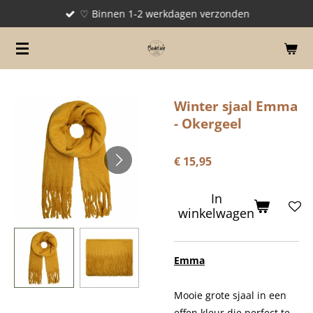
♡ Binnen 1-2 werkdagen verzonden
Ga
direct
naar
de
hoofdinhoud
Winter sjaal Emma
- Okergeel
€ 15,95
In
winkelwagen
Emma
Mooie grote sjaal in een
effen kleur die perfect te