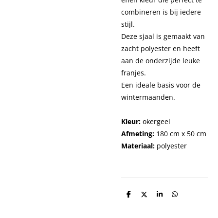
combineren is bij iedere
stijl.
Deze sjaal is gemaakt van
zacht polyester en heeft
aan de onderzijde leuke
franjes.
Een ideale basis voor de
wintermaanden.
Kleur:
okergeel
Afmeting:
180 cm x 50 cm
Materiaal:
polyester
D
D
S
D
e
e
h
e
l
e
a
l
e
l
r
e