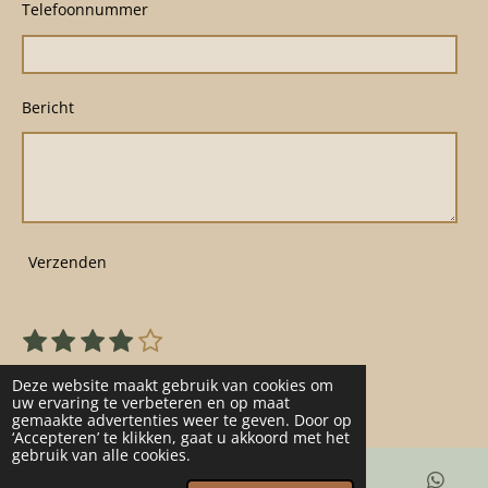
Telefoonnummer
Bericht
Verzenden
1
2
3
4
5
S
R
s
s
s
s
s
t
a
22 stemmen
e
t
t
t
t
t
Deze website maakt gebruik van cookies om
t
m
uw ervaring te verbeteren en op maat
e
e
e
e
e
gemaakte advertenties weer te geven. Door op
m
i
r
r
r
r
r
‘Accepteren’ te klikken, gaat u akkoord met het
e
n
gebruik van alle cookies.
n
r
r
r
r
g