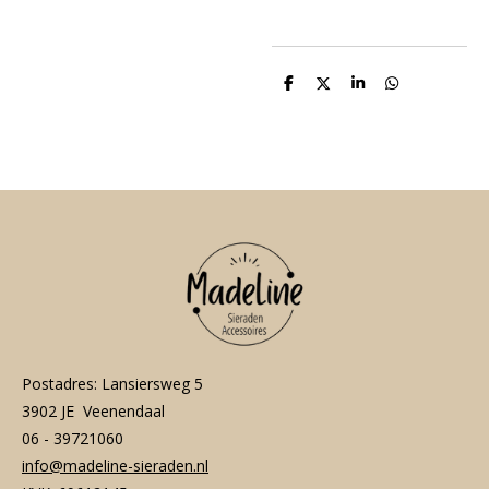
D
D
S
D
e
e
h
e
l
e
a
l
e
l
r
e
n
e
n
Postadres: Lansiersweg 5
3902 JE Veenendaal
06 - 39721060
info@madeline-sieraden.nl