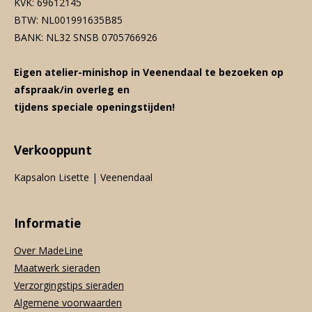
KVK: 69612145
BTW: NL001991635B85
BANK: NL32 SNSB 0705766926
Eigen atelier-minishop in Veenendaal te bezoeken op
afspraak/in overleg en
tijdens speciale openingstijden!
Verkooppunt
Kapsalon Lisette | Veenendaal
Informatie
Over MadeLine
Maatwerk sieraden
Verzorgingstips sieraden
Algemene voorwaarden