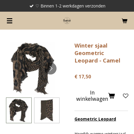
♡ Binnen 1-2 werkdagen verzonden
Ga
direct
naar
de
hoofdinhoud
Winter sjaal
Geometric
Leopard - Camel
€ 17,50
In
winkelwagen
Geometric Leopard
Heerlijk warme wintersjaal