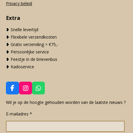
Privacy beleid
Extra
❥ Snelle levertijd
❥ Flexibele verzendkosten
❥ Gratis verzending > €75,-
❥ Persoonlijke service
❥ Feestje in de brievenbus
❥ Kadoservice
F
I
W
a
n
h
c
s
a
Wil je op de hoogte gehouden worden van de laatste nieuws ?
e
t
t
E-mailadres *
b
a
s
o
g
A
o
r
p