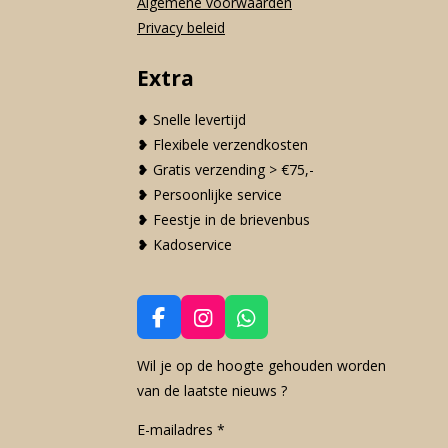
Algemene voorwaarden
Privacy beleid
Extra
❥ Snelle levertijd
❥ Flexibele verzendkosten
❥ Gratis verzending > €75,-
❥ Persoonlijke service
❥ Feestje in de brievenbus
❥ Kadoservice
F
I
W
a
n
h
c
s
a
Wil je op de hoogte gehouden worden
e
t
t
van de laatste nieuws ?
b
a
s
o
g
A
E-mailadres *