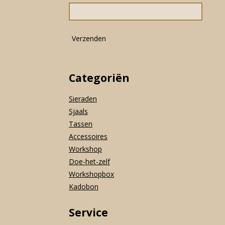
o
r
p
k
a
p
m
Verzenden
Categoriën
Sieraden
Sjaals
Tassen
Accessoires
Workshop
Doe-het-zelf
Workshopbox
Kadobon
Service