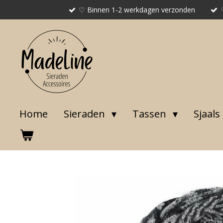
♡ Binnen 1-2 werkdagen verzonden
Ga
direct
naar
de
hoofdinhoud
Home
Sieraden
Tassen
Sjaals