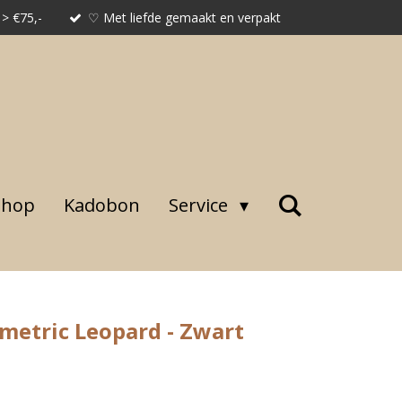
 > €75,-
♡ Met liefde gemaakt en verpakt
shop
Kadobon
Service
metric Leopard - Zwart