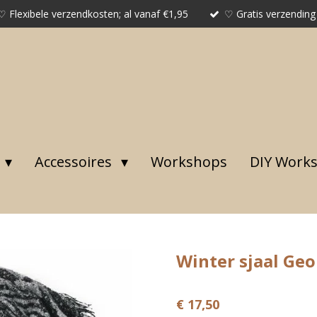
♡ Flexibele verzendkosten; al vanaf €1,95
♡ Gratis verzending
Accessoires
Workshops
DIY Work
Winter sjaal Geo
€ 17,50