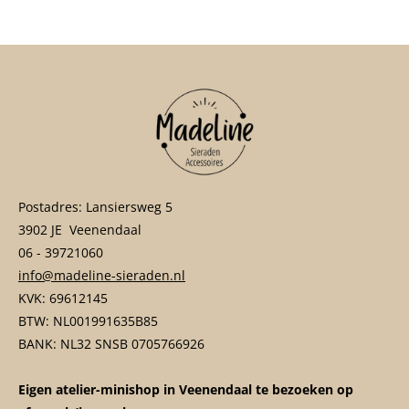
n
e
n
Postadres: Lansiersweg 5
3902 JE Veenendaal
06 - 39721060
info@madeline-sieraden.nl
KVK: 69612145
BTW: NL001991635B85
BANK: NL32 SNSB 0705766926
Eigen atelier-minishop in Veenendaal te bezoeken op