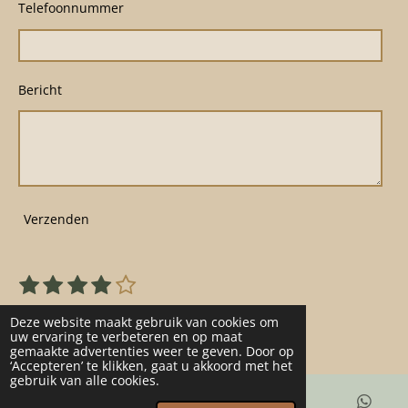
Telefoonnummer
Bericht
Verzenden
1
2
3
4
5
S
R
s
s
s
s
s
t
a
22 stemmen
e
t
t
t
t
t
Deze website maakt gebruik van cookies om
t
m
uw ervaring te verbeteren en op maat
e
e
e
e
e
gemaakte advertenties weer te geven. Door op
m
i
r
r
r
r
r
‘Accepteren’ te klikken, gaat u akkoord met het
e
n
gebruik van alle cookies.
n
r
r
r
r
g