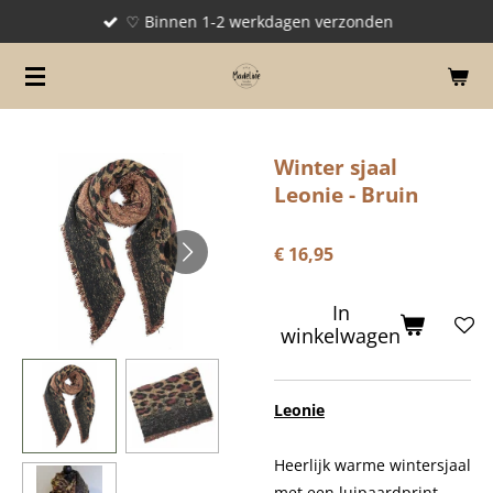
♡ Binnen 1-2 werkdagen verzonden
Ga
direct
naar
de
hoofdinhoud
Winter sjaal
Leonie - Bruin
€ 16,95
In
winkelwagen
Leonie
Heerlijk warme wintersjaal
met een luipaardprint.