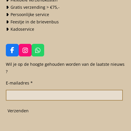
❥ Gratis verzending > €75,-
❥ Persoonlijke service
❥ Feestje in de brievenbus
❥ Kadoservice
F
I
W
a
n
h
c
s
a
Wil je op de hoogte gehouden worden van de laatste nieuws
e
t
t
?
b
a
s
o
g
A
E-mailadres *
o
r
p
k
a
p
m
Verzenden