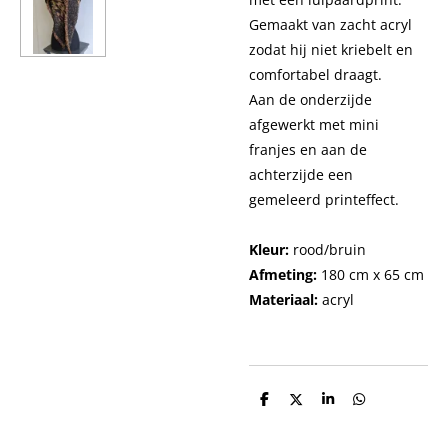
Gemaakt van zacht acryl
zodat hij niet kriebelt en
comfortabel draagt.
Aan de onderzijde
afgewerkt met mini
franjes en aan de
achterzijde een
gemeleerd printeffect.
Kleur:
rood/bruin
Afmeting:
180 cm x 65 cm
Materiaal:
acryl
D
D
S
D
e
e
h
e
l
e
a
l
e
l
r
e