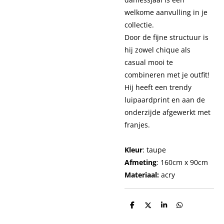
welkome aanvulling in je
collectie.
Door de fijne structuur is
hij zowel chique als
casual mooi te
combineren met je outfit!
Hij heeft een trendy
luipaardprint en aan de
onderzijde afgewerkt met
franjes.
Kleur
: taupe
Afmeting
: 160cm x 90cm
Materiaal:
acry
D
D
S
D
e
e
h
e
l
e
a
l