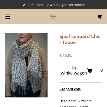
♡ Binnen 1-2 werkdagen verzonden
Ga
direct
naar
de
hoofdinhoud
Sjaal Leopard Chic
- Taupe
€ 15,95
In
winkelwagen
Leopard chic
Deze heerlijk zachte
damessjaal is een