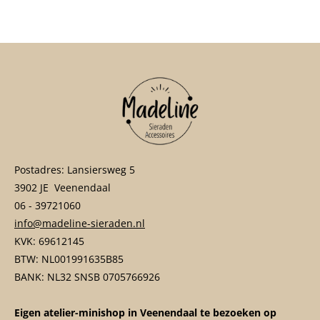
e
l
r
e
n
e
n
Postadres: Lansiersweg 5
3902 JE Veenendaal
06 - 39721060
info@madeline-sieraden.nl
KVK: 69612145
BTW: NL001991635B85
BANK: NL32 SNSB 0705766926
Eigen atelier-minishop in Veenendaal te bezoeken op