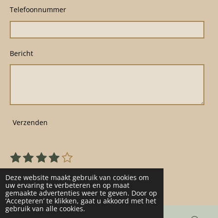
Telefoonnummer
Bericht
Verzenden
1
2
3
4
5
S
R
s
s
s
s
s
t
a
22 stemmen
e
t
t
t
t
t
Deze website maakt gebruik van cookies om
t
m
uw ervaring te verbeteren en op maat
e
e
e
e
e
gemaakte advertenties weer te geven. Door op
m
i
r
r
r
r
r
‘Accepteren’ te klikken, gaat u akkoord met het
e
n
gebruik van alle cookies.
n
r
r
r
r