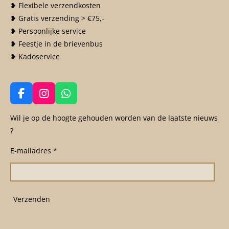
❥ Flexibele verzendkosten
❥ Gratis verzending > €75,-
❥ Persoonlijke service
❥ Feestje in de brievenbus
❥ Kadoservice
F
I
W
a
n
h
c
s
a
Wil je op de hoogte gehouden worden van de laatste nieuws
e
t
t
?
b
a
s
o
g
A
E-mailadres *
o
r
p
k
a
p
m
Verzenden