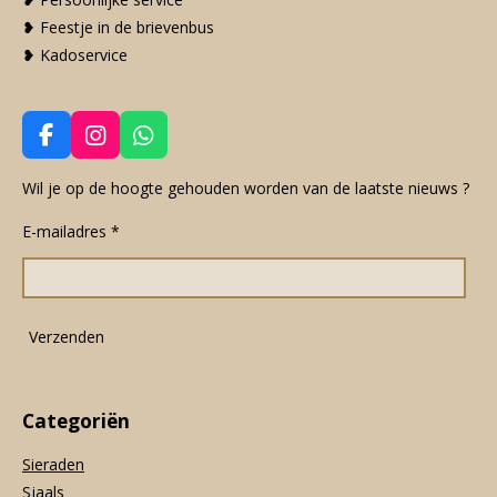
❥ Feestje in de brievenbus
❥ Kadoservice
F
I
W
a
n
h
c
s
a
Wil je op de hoogte gehouden worden van de laatste nieuws ?
e
t
t
E-mailadres *
b
a
s
o
g
A
o
r
p
k
a
p
m
Verzenden
Categoriën
Sieraden
Sjaals