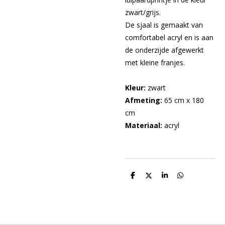
zwart/grijs.
De sjaal is gemaakt van
comfortabel acryl en is aan
de onderzijde afgewerkt
met kleine franjes.
Kleur:
zwart
Afmeting:
65 cm x 180
cm
Materiaal:
acryl
D
D
S
D
e
e
h
e
l
e
a
l
e
l
r
e
n
e
n