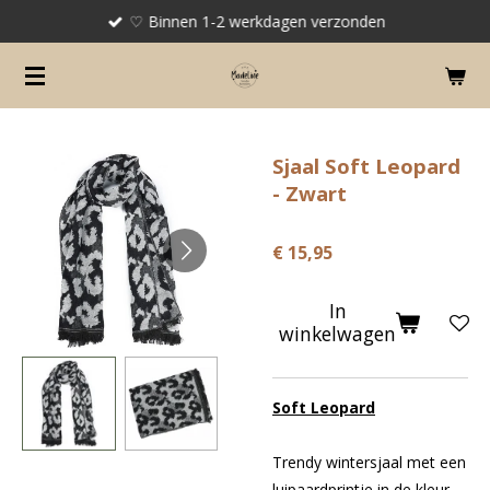
♡ Binnen 1-2 werkdagen verzonden
Ga
direct
naar
de
hoofdinhoud
Sjaal Soft Leopard
- Zwart
€ 15,95
In
winkelwagen
Soft Leopard
Trendy wintersjaal met een
luipaardprintje in de kleur