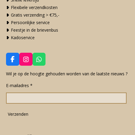
❥ Flexibele verzendkosten
❥ Gratis verzending > €75,-
❥ Persoonlijke service
❥ Feestje in de brievenbus
❥ Kadoservice
F
I
W
a
n
h
c
s
a
Wil je op de hoogte gehouden worden van de laatste nieuws ?
e
t
t
E-mailadres *
b
a
s
o
g
A
o
r
p
k
a
p
m
Verzenden