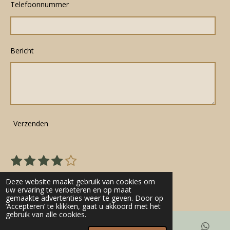
Telefoonnummer
Bericht
Verzenden
1
2
3
4
5
S
R
s
s
s
s
s
t
a
22 stemmen
e
t
t
t
t
t
Deze website maakt gebruik van cookies om
t
m
uw ervaring te verbeteren en op maat
e
e
e
e
e
gemaakte advertenties weer te geven. Door op
m
i
r
r
r
r
r
‘Accepteren’ te klikken, gaat u akkoord met het
e
n
gebruik van alle cookies.
n
r
r
r
r
g