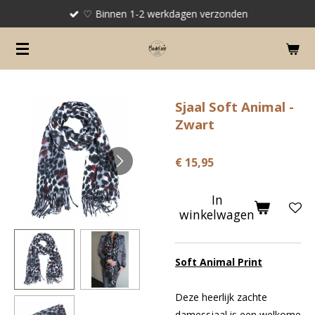
♡ Binnen 1-2 werkdagen verzonden
Ga
direct
naar
de
hoofdinhoud
Sjaal Soft Animal -
Zwart
€ 15,95
In
winkelwagen
Soft Animal Print
Deze heerlijk zachte
damessjaal is een welkome