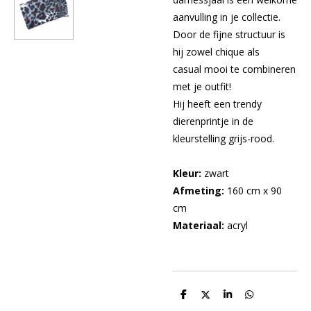
aanvulling in je collectie.
Door de fijne structuur is
hij zowel chique als
casual mooi te combineren
met je outfit!
Hij heeft een trendy
dierenprintje in de
kleurstelling grijs-rood.
Kleur:
zwart
Afmeting:
160 cm x 90
cm
Materiaal:
acryl
D
D
S
D
e
e
h
e