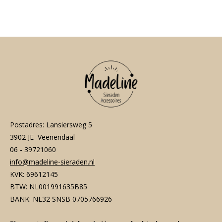
l
e
a
l
e
l
r
e
n
e
n
Postadres: Lansiersweg 5
3902 JE Veenendaal
06 - 39721060
info@madeline-sieraden.nl
KVK: 69612145
BTW: NL001991635B85
BANK: NL32 SNSB 0705766926