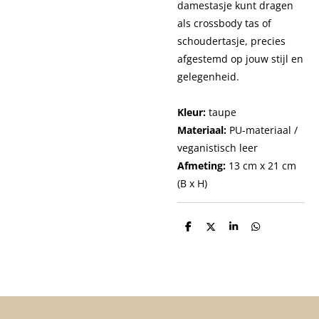
damestasje kunt dragen
als crossbody tas of
schoudertasje, precies
afgestemd op jouw stijl en
gelegenheid.
Kleur:
taupe
Materiaal:
PU-materiaal /
veganistisch leer
Afmeting:
13 cm x 21 cm
(B x H)
D
D
S
D
e
e
h
e
l
e
a
l
e
l
r
e
n
e
n