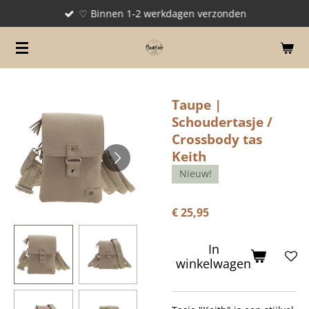
♡ Binnen 1-2 werkdagen verzonden
Ga
direct
naar
de
hoofdinhoud
Taupe |
Schoudertasje /
Crossbody tas
Keith
Nieuw!
€ 25,95
In
winkelwagen