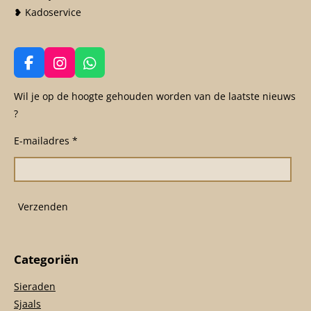
❥ Kadoservice
F
I
W
a
n
h
c
s
a
Wil je op de hoogte gehouden worden van de laatste nieuws
e
t
t
?
b
a
s
o
g
A
E-mailadres *
o
r
p
k
a
p
m
Verzenden
Categoriën
Sieraden
Sjaals