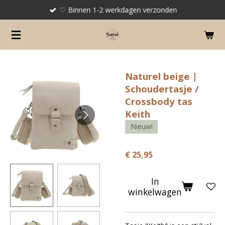
♡ Binnen 1-2 werkdagen verzonden
Ga
direct
naar
de
hoofdinhoud
Naturel beige |
Schoudertasje /
Crossbody tas
Keith
Nieuw!
€ 25,95
In
winkelwagen