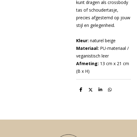
kunt dragen als crossbody
tas of schoudertasje,
precies afgestemd op jouw
stijl en gelegenheid.
Kleur:
naturel beige
Materiaal:
PU-materiaal /
veganistisch leer
Afmeting:
13 cm x 21 cm
(B x H)
D
D
S
D
e
e
h
e
l
e
a
l
e
l
r
e
n
e
n