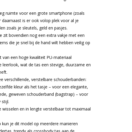
eg ruimte voor een grote smartphone (zoals
daarnaast is er ook volop plek voor al je
n zoals je sleutels, geld en pasjes.
je zit bovendien nog een extra vakje met een
items die je snel bij de hand wilt hebben veilig op
 van een hoge kwaliteit PU-materiaal
xe leerlook, wat de tas een stevige, duurzame en
eeft.
e verschillende, verstelbare schouderbanden:
zelfde kleur als het tasje – voor een elegante,
rede, geweven schouderband (bagstrap) – voor
tijl.
 wisselen en in lengte verstelbaar tot maximaal
rp kun je dit model op meerdere manieren
dertas, trendy als crossbody tas aan de