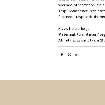
voorkant, of sportief op je rug.
Tasje "Manchester" is de perfec
functioneel tasje zoekt dat moe
Kleur:
Naturel beige
Materiaal:
PU-materiaal / vega
Afmeting:
28 cm x 17 cm (B 
D
D
S
e
e
h
l
e
a
e
l
r
n
e