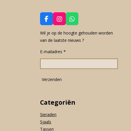
F
I
W
a
n
h
c
s
a
Wil je op de hoogte gehouden worden
e
t
t
van de laatste nieuws ?
b
a
s
o
g
A
E-mailadres *
o
r
p
k
a
p
m
Verzenden
Categoriën
Sieraden
Sjaals
Tassen