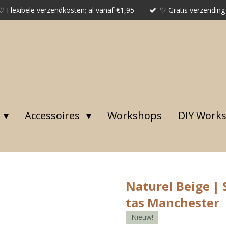
♡ Flexibele verzendkosten; al vanaf €1,95
♡ Gratis verzending
Accessoires
Workshops
DIY Work
Naturel Beige | 
tas Manchester
Nieuw!