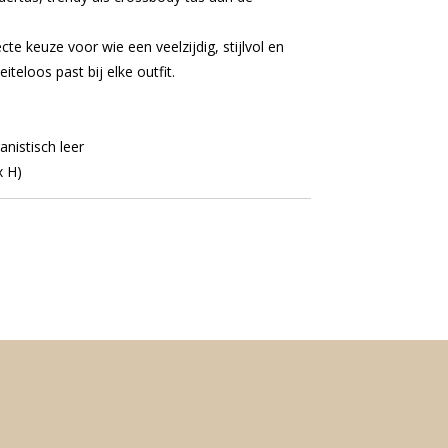
te keuze voor wie een veelzijdig, stijlvol en
iteloos past bij elke outfit.
nistisch leer
x H)