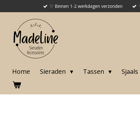
♡ Binnen 1-2 werkdagen verzonden
Ga
direct
naar
de
hoofdinhoud
Home
Sieraden
Tassen
Sjaals