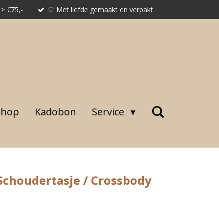
 > €75,-
♡ Met liefde gemaakt en verpakt
shop
Kadobon
Service
Schoudertasje / Crossbody