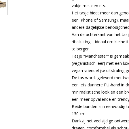
vakje met een rits.
Het tasje biedt meer dan geno
een iPhone of Samsung), maar 
andere dagelijkse benodigdhede
Aan de achterkant van het tas
ritssluiting – ideaal om kleine 
te bergen.
Tasje "Manchester" is gemaakt
(veganistisch leer) met een lu
vegan-vriendelijke uitstraling g
De tas wordt geleverd met twe
een iets dunnere PU-band in de
minimalistische look en een b
een meer opvallende en trendy s
Beide banden zijn eenvoudig te
130 cm.
Dankzij het veelzijdige ontwe
dragen: comfortabel als schou