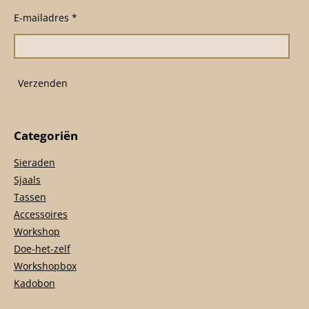
b
a
s
o
g
A
E-mailadres *
o
r
p
k
a
p
m
Verzenden
Categoriën
Sieraden
Sjaals
Tassen
Accessoires
Workshop
Doe-het-zelf
Workshopbox
Kadobon