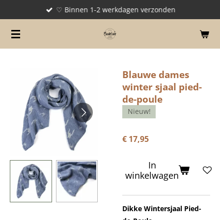
♡ Binnen 1-2 werkdagen verzonden
Ga
direct
naar
de
hoofdinhoud
Blauwe dames
winter sjaal pied-
de-poule
Nieuw!
€ 17,95
In
winkelwagen
Dikke Wintersjaal Pied-