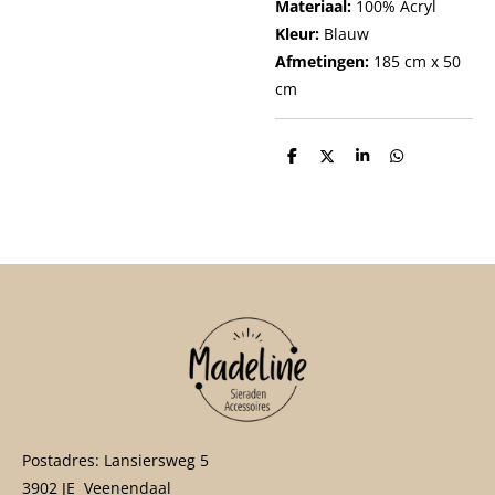
Materiaal:
100% Acryl
Kleur:
Blauw
Afmetingen:
185 cm x 50
cm
D
D
S
D
e
e
h
e
l
e
a
l
e
l
r
e
n
e
n
Postadres: Lansiersweg 5
3902 JE Veenendaal