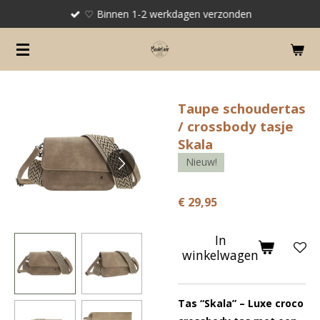
♡ Binnen 1-2 werkdagen verzonden
Ga
direct
naar
de
hoofdinhoud
Taupe schoudertas
/ crossbody tasje
Skala
Nieuw!
€ 29,95
In
winkelwagen
Tas “Skala” – Luxe croco