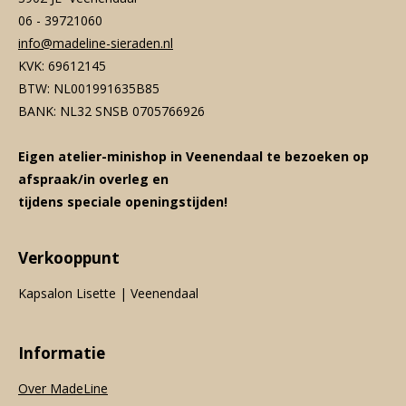
06 - 39721060
info@madeline-sieraden.nl
KVK: 69612145
BTW: NL001991635B85
BANK: NL32 SNSB 0705766926
Eigen atelier-minishop in Veenendaal te bezoeken op
afspraak/in overleg en
tijdens speciale openingstijden!
Verkooppunt
Kapsalon Lisette | Veenendaal
Informatie
Over MadeLine