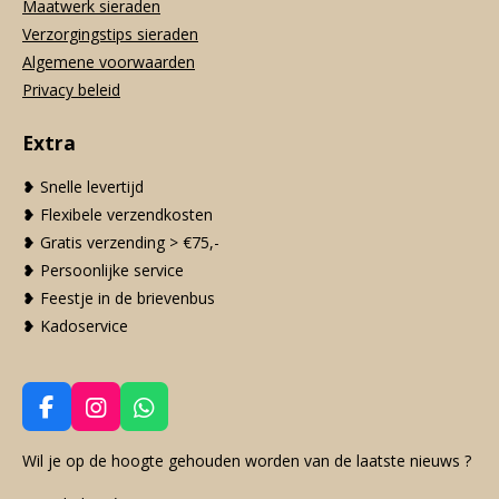
Maatwerk sieraden
Verzorgingstips sieraden
Algemene voorwaarden
Privacy beleid
Extra
❥ Snelle levertijd
❥ Flexibele verzendkosten
❥ Gratis verzending > €75,-
❥ Persoonlijke service
❥ Feestje in de brievenbus
❥ Kadoservice
F
I
W
a
n
h
c
s
a
Wil je op de hoogte gehouden worden van de laatste nieuws ?
e
t
t