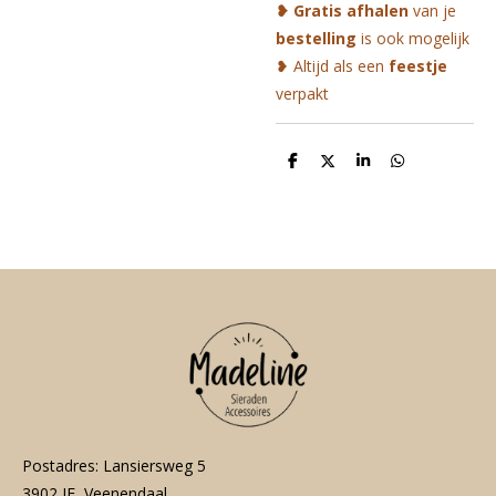
❥ Gratis afhalen
van je
bestelling
is ook mogelijk
❥ Altijd als een
feestje
verpakt
D
D
S
D
e
e
h
e
l
e
a
l
e
l
r
e
n
e
n
Postadres: Lansiersweg 5
3902 JE Veenendaal