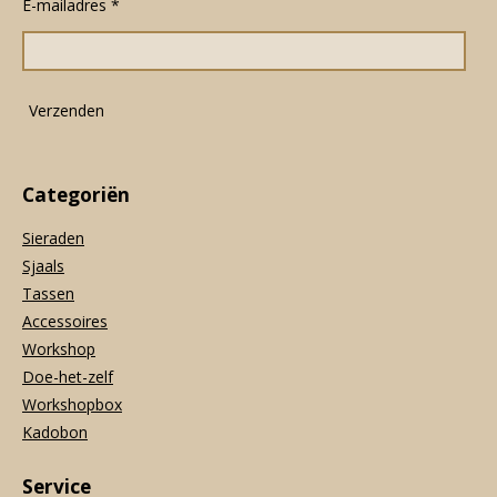
E-mailadres *
b
a
s
o
g
A
o
r
p
k
a
p
m
Verzenden
Categoriën
Sieraden
Sjaals
Tassen
Accessoires
Workshop
Doe-het-zelf
Workshopbox
Kadobon
Service