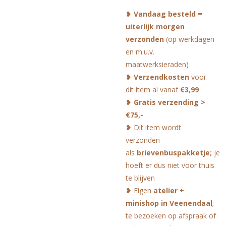
❥
Vandaag besteld =
uiterlijk morgen
verzonden
(op werkdagen
en m.u.v.
maatwerksieraden)
❥
Verzendkosten
voor
dit item al vanaf
€3,99
❥
Gratis verzending >
€75,-
❥ Dit item wordt
verzonden
als
brievenbuspakketje;
je
hoeft er dus niet voor thuis
te blijven
❥ Eigen
atelier +
minishop in Veenendaal
;
te bezoeken op afspraak of