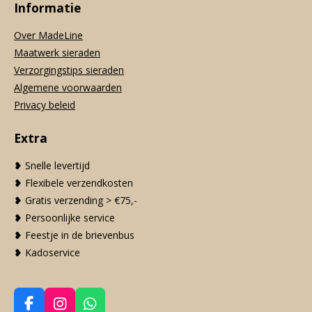
Informatie
Over MadeLine
Maatwerk sieraden
Verzorgingstips sieraden
Algemene voorwaarden
Privacy beleid
Extra
❥ Snelle levertijd
❥ Flexibele verzendkosten
❥ Gratis verzending > €75,-
❥ Persoonlijke service
❥ Feestje in de brievenbus
❥ Kadoservice
F
I
W