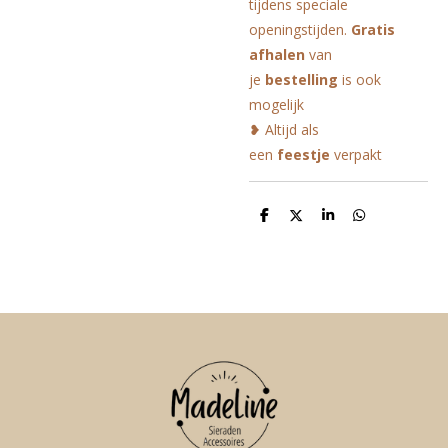
tijdens speciale
openingstijden.
Gratis
afhalen
van
je
bestelling
is ook
mogelijk
❥ Altijd als
een
feestje
verpakt
D
D
S
D
e
e
h
e
l
e
a
l
e
l
r
e
n
e
n