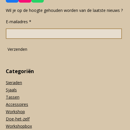
a
n
h
c
s
a
Wil je op de hoogte gehouden worden van de laatste nieuws ?
e
t
t
E-mailadres *
b
a
s
o
g
A
o
r
p
k
a
p
m
Verzenden
Categoriën
Sieraden
Sjaals
Tassen
Accessoires
Workshop
Doe-het-zelf
Workshopbox