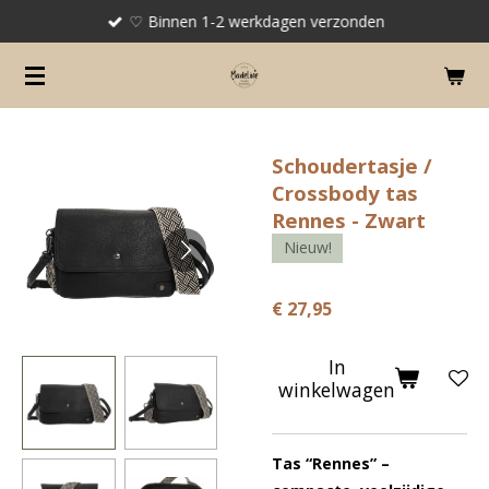
♡ Binnen 1-2 werkdagen verzonden
Ga
direct
naar
de
hoofdinhoud
Schoudertasje /
Crossbody tas
Rennes - Zwart
Nieuw!
€ 27,95
In
winkelwagen
Tas “Rennes” –