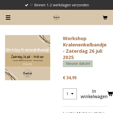
♡ Binnen 1-2 werkdagen verzonden
Ga
direct
naar
de
hoofdinhoud
Workshop
Kralenenkelbandje
- Zaterdag 26 juli
2025
Nieuwe datum!
€ 34,95
In
winkelwagen