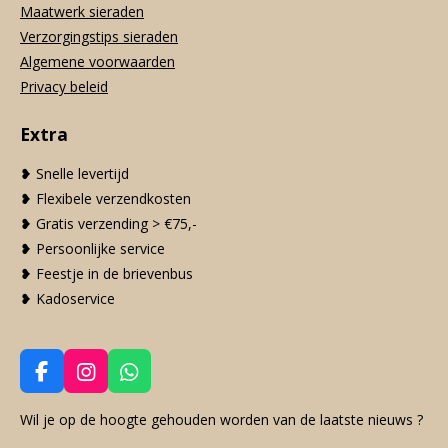
Maatwerk sieraden
Verzorgingstips sieraden
Algemene voorwaarden
Privacy beleid
Extra
❥ Snelle levertijd
❥ Flexibele verzendkosten
❥ Gratis verzending > €75,-
❥ Persoonlijke service
❥ Feestje in de brievenbus
❥ Kadoservice
F
I
W
a
n
h
c
s
a
Wil je op de hoogte gehouden worden van de laatste nieuws ?
e
t
t