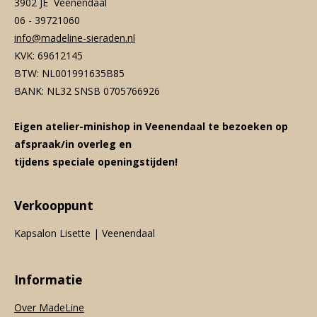
3902 JE Veenendaal
06 - 39721060
info@madeline-sieraden.nl
KVK: 69612145
BTW: NL001991635B85
BANK: NL32 SNSB 0705766926
Eigen atelier-minishop in Veenendaal te bezoeken op
afspraak/in overleg en
tijdens speciale openingstijden!
Verkooppunt
Kapsalon Lisette | Veenendaal
Informatie
Over MadeLine