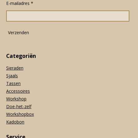
E-mailadres *
b
a
s
o
g
A
o
r
p
k
a
p
m
Verzenden
Categoriën
Sieraden
Sjaals
Tassen
Accessoires
Workshop
Doe-het-zelf
Workshopbox
Kadobon
Service