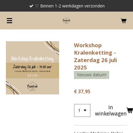
♡ Binnen 1-2 werkdagen verzonden
Ga
direct
naar
de
hoofdinhoud
Workshop
Kralenketting -
Zaterdag 26 juli
2025
Nieuwe datum!
€ 37,95
In
winkelwagen