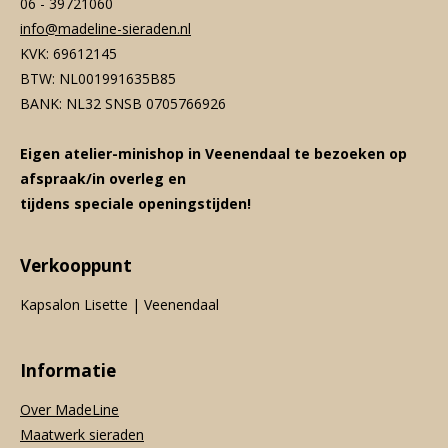
06 - 39721060
info@madeline-sieraden.nl
KVK: 69612145
BTW: NL001991635B85
BANK: NL32 SNSB 0705766926
Eigen atelier-minishop in Veenendaal te bezoeken op
afspraak/in overleg en
tijdens speciale openingstijden!
Verkooppunt
Kapsalon Lisette | Veenendaal
Informatie
Over MadeLine
Maatwerk sieraden