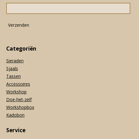
o
g
A
o
r
p
k
a
p
m
Verzenden
Categoriën
Sieraden
Sjaals
Tassen
Accessoires
Workshop
Doe-het-zelf
Workshopbox
Kadobon
Service