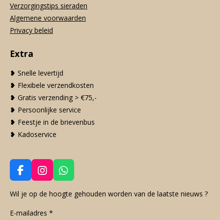
Verzorgingstips sieraden
Algemene voorwaarden
Privacy beleid
Extra
❥ Snelle levertijd
❥ Flexibele verzendkosten
❥ Gratis verzending > €75,-
❥ Persoonlijke service
❥ Feestje in de brievenbus
❥ Kadoservice
F
I
W
a
n
h
c
s
a
Wil je op de hoogte gehouden worden van de laatste nieuws ?
e
t
t
E-mailadres *
b
a
s