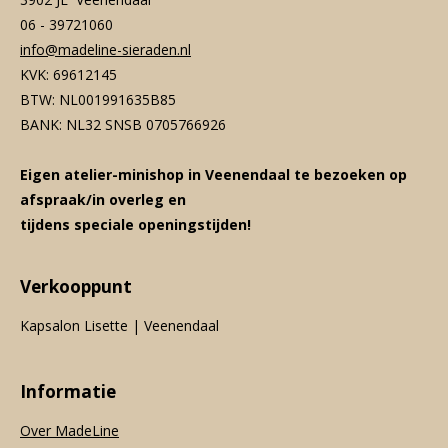
06 - 39721060
info@madeline-sieraden.nl
KVK: 69612145
BTW: NL001991635B85
BANK: NL32 SNSB 0705766926
Eigen atelier-minishop in Veenendaal te bezoeken op
afspraak/in overleg en
tijdens speciale openingstijden!
Verkooppunt
Kapsalon Lisette | Veenendaal
Informatie
Over MadeLine