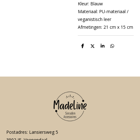
Kleur: Blauw
Materiaal: PU-materiaal /
veganistisch leer
Afmetingen: 21 cm x 15 cm
D
D
S
D
e
e
h
e
l
e
a
l
e
l
r
e
n
e
n
Postadres: Lansiersweg 5
3902 JE Veenendaal