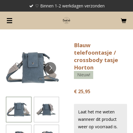
♡ Binnen 1-2 werkdagen verzonden
Ga
direct
naar
de
hoofdinhoud
Blauw
telefoontasje /
crossbody tasje
Horton
Nieuw!
€ 25,95
Laat het me weten
wanneer dit product
weer op voorraad is.