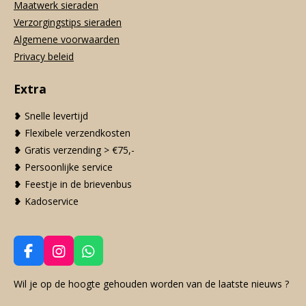
Maatwerk sieraden
Verzorgingstips sieraden
Algemene voorwaarden
Privacy beleid
Extra
❥ Snelle levertijd
❥ Flexibele verzendkosten
❥ Gratis verzending > €75,-
❥ Persoonlijke service
❥ Feestje in de brievenbus
❥ Kadoservice
F
I
W
a
n
h
c
s
a
Wil je op de hoogte gehouden worden van de laatste nieuws ?
e
t
t