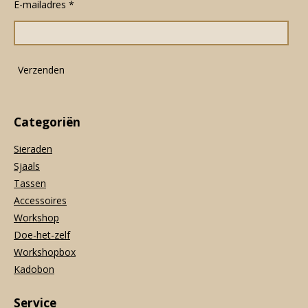
E-mailadres *
b
a
s
o
g
A
o
r
p
k
a
p
m
Verzenden
Categoriën
Sieraden
Sjaals
Tassen
Accessoires
Workshop
Doe-het-zelf
Workshopbox
Kadobon
Service