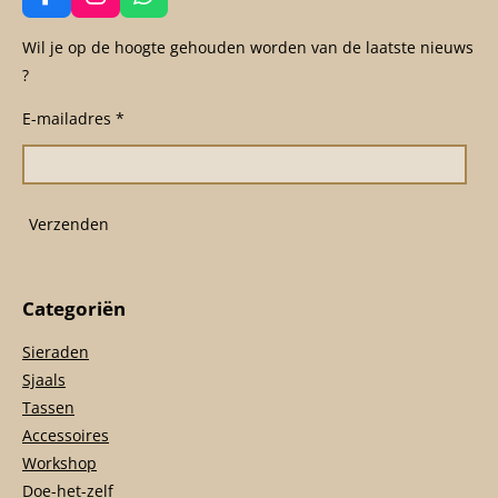
F
I
W
a
n
h
c
s
a
Wil je op de hoogte gehouden worden van de laatste nieuws
e
t
t
?
b
a
s
o
g
A
E-mailadres *
o
r
p
k
a
p
m
Verzenden
Categoriën
Sieraden
Sjaals
Tassen
Accessoires
Workshop
Doe-het-zelf