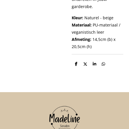
garderobe.
Kleur:
Naturel - beige
Materiaal:
PU-materiaal /
veganistisch leer
Afmeting:
14,5cm (b) x
20,5cm (h)
D
D
S
D
e
e
h
e
l
e
a
l
e
l
r
e
n
e
n