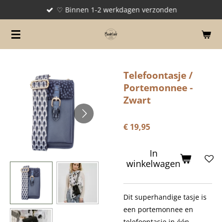
♡ Binnen 1-2 werkdagen verzonden
Ga
direct
naar
de
hoofdinhoud
Telefoontasje /
Portemonnee -
Zwart
€ 19,95
In
winkelwagen
Dit superhandige tasje is
een portemonnee en
telefoontasje in één.