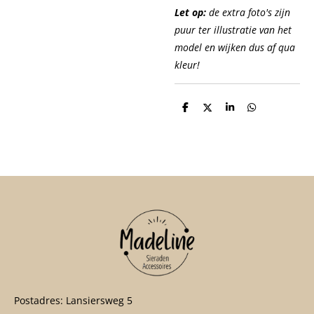
Let op:
de extra foto's zijn
puur ter illustratie van het
model en wijken dus af qua
kleur!
D
D
S
D
e
e
h
e
l
e
a
l
e
l
r
e
n
e
n
Postadres: Lansiersweg 5