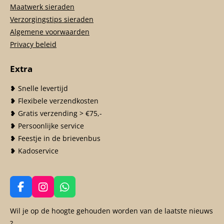
Maatwerk sieraden
Verzorgingstips sieraden
Algemene voorwaarden
Privacy beleid
Extra
❥ Snelle levertijd
❥ Flexibele verzendkosten
❥ Gratis verzending > €75,-
❥ Persoonlijke service
❥ Feestje in de brievenbus
❥ Kadoservice
F
I
W
a
n
h
c
s
a
Wil je op de hoogte gehouden worden van de laatste nieuws
e
t
t
?