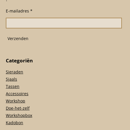
b
a
s
o
g
A
E-mailadres *
o
r
p
k
a
p
m
Verzenden
Categoriën
Sieraden
Sjaals
Tassen
Accessoires
Workshop
Doe-het-zelf
Workshopbox
Kadobon