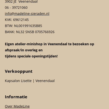
3902 JE Veenendaal
06 - 39721060
info@madeline-sieraden.nl
KVK: 69612145
BTW: NL001991635B85
BANK: NL32 SNSB 0705766926
Eigen atelier-minishop in Veenendaal te bezoeken op
afspraak/in overleg en
tijdens speciale openingstijden!
Verkooppunt
Kapsalon Lisette | Veenendaal
Informatie
Over MadeLine