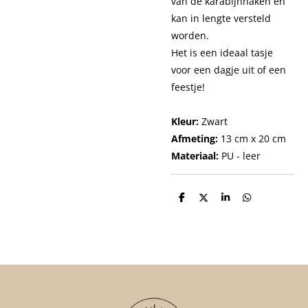
van de karabijnhaken en
kan in lengte versteld
worden.
Het is een ideaal tasje
voor een dagje uit of een
feestje!
Kleur:
Zwart
Afmeting:
13
cm x 20 cm
Materiaal:
PU - leer
D
D
S
D
e
e
h
e
l
e
a
l
e
l
r
e
n
e
n