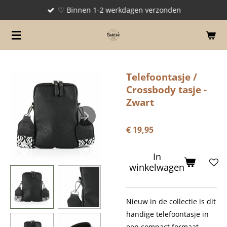
♡ Binnen 1-2 werkdagen verzonden
Ga
direct
naar
de
hoofdinhoud
Telefoontasje /
Crossbody tasje -
Zwart
€ 19,95
In
winkelwagen
Nieuw in de collectie is dit
handige telefoontasje in
een compact formaat.