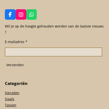
F
I
W
a
n
h
c
s
a
Wil je op de hoogte gehouden worden van de laatste nieuws
e
t
t
?
b
a
s
o
g
A
E-mailadres *
o
r
p
k
a
p
m
Verzenden
Categoriën
Sieraden
Sjaals
Tassen