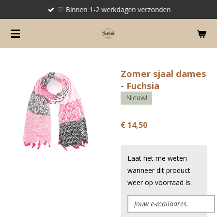
♡ Binnen 1-2 werkdagen verzonden
Ga
direct
naar
de
hoofdinhoud
Zomer sjaal dames
- Fuchsia
Nieuw!
€ 14,50
Laat het me weten
wanneer dit product
weer op voorraad is.