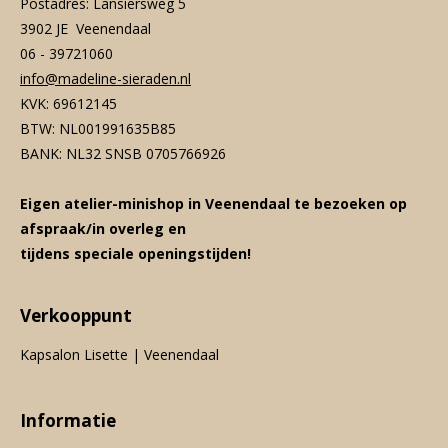
Postadres: Lansiersweg 5
3902 JE Veenendaal
06 - 39721060
info@madeline-sieraden.nl
KVK: 69612145
BTW: NL001991635B85
BANK: NL32 SNSB 0705766926
Eigen atelier-minishop in Veenendaal te bezoeken op
afspraak/in overleg en
tijdens speciale openingstijden!
Verkooppunt
Kapsalon Lisette | Veenendaal
Informatie