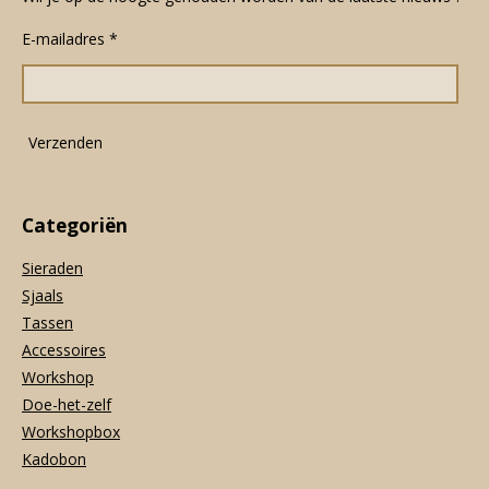
e
t
t
E-mailadres *
b
a
s
o
g
A
o
r
p
k
a
p
m
Verzenden
Categoriën
Sieraden
Sjaals
Tassen
Accessoires
Workshop
Doe-het-zelf
Workshopbox
Kadobon