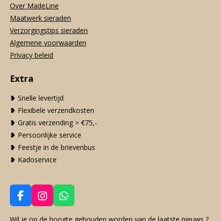
Over MadeLine
Maatwerk sieraden
Verzorgingstips sieraden
Algemene voorwaarden
Privacy beleid
Extra
❥ Snelle levertijd
❥ Flexibele verzendkosten
❥ Gratis verzending > €75,-
❥ Persoonlijke service
❥ Feestje in de brievenbus
❥ Kadoservice
F
I
W
a
n
h
c
s
a
Wil je op de hoogte gehouden worden van de laatste nieuws ?