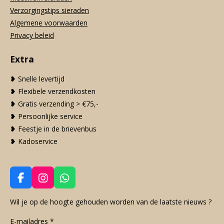
Verzorgingstips sieraden
Algemene voorwaarden
Privacy beleid
Extra
❥ Snelle levertijd
❥ Flexibele verzendkosten
❥ Gratis verzending > €75,-
❥ Persoonlijke service
❥ Feestje in de brievenbus
❥ Kadoservice
F
I
W
a
n
h
c
s
a
Wil je op de hoogte gehouden worden van de laatste nieuws ?
e
t
t
E-mailadres *
b
a
s