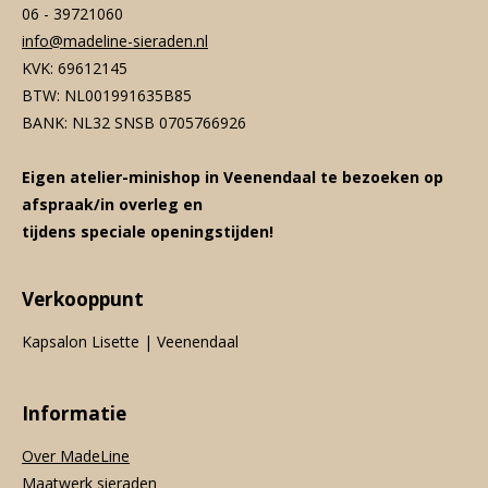
06 - 39721060
info@madeline-sieraden.nl
KVK: 69612145
BTW: NL001991635B85
BANK: NL32 SNSB 0705766926
Eigen atelier-minishop in Veenendaal te bezoeken op
afspraak/in overleg en
tijdens speciale openingstijden!
Verkooppunt
Kapsalon Lisette | Veenendaal
Informatie
Over MadeLine
Maatwerk sieraden