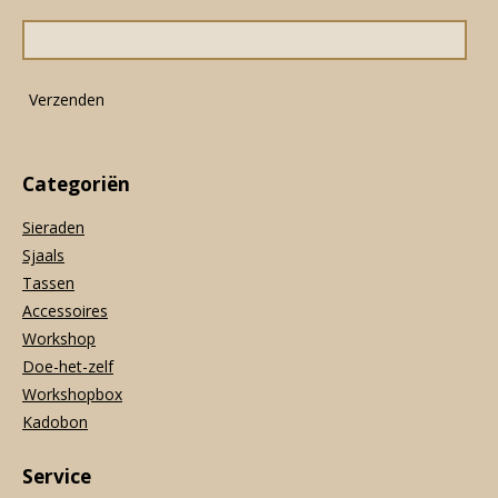
o
g
A
o
r
p
k
a
p
m
Verzenden
Categoriën
Sieraden
Sjaals
Tassen
Accessoires
Workshop
Doe-het-zelf
Workshopbox
Kadobon
Service