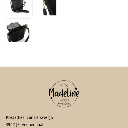
e
l
r
e
n
e
n
Postadres: Lansiersweg 5
3902 JE Veenendaal