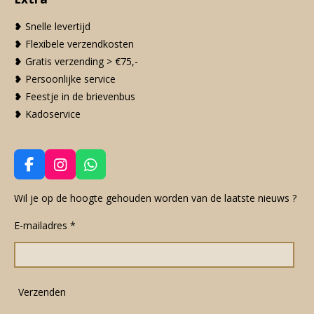
❥ Snelle levertijd
❥ Flexibele verzendkosten
❥ Gratis verzending > €75,-
❥ Persoonlijke service
❥ Feestje in de brievenbus
❥ Kadoservice
F
I
W
a
n
h
c
s
a
Wil je op de hoogte gehouden worden van de laatste nieuws ?
e
t
t
E-mailadres *
b
a
s
o
g
A
o
r
p
k
a
p
m
Verzenden