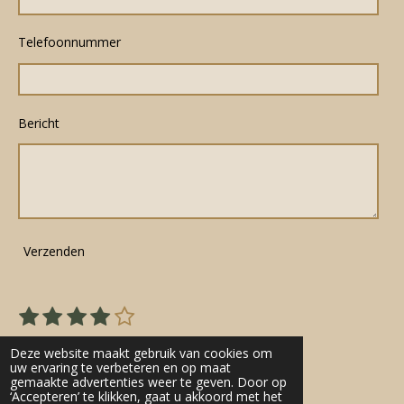
Telefoonnummer
Bericht
Verzenden
1
2
3
4
5
S
R
s
s
s
s
s
t
a
22 stemmen
e
t
t
t
t
t
Deze website maakt gebruik van cookies om
t
m
uw ervaring te verbeteren en op maat
e
e
e
e
e
gemaakte advertenties weer te geven. Door op
m
i
r
r
r
r
r
‘Accepteren’ te klikken, gaat u akkoord met het
e