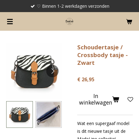
♡ Binnen 1-2 werkdagen verzonden
Ga
direct
naar
de
hoofdinhoud
Schoudertasje /
Crossbody tasje -
Zwart
€ 26,95
In
winkelwagen
Wat een supergaaf model
is dit nieuwe tasje uit de
MadeLine collectie!