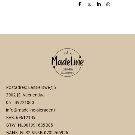
D
D
S
D
e
e
h
e
l
e
a
l
e
l
r
e
n
e
n
Postadres: Lansiersweg 5
3902 JE Veenendaal
06 - 39721060
info@madeline-sieraden.nl
KVK: 69612145
BTW: NL001991635B85
BANK: NL32 SNSB 0705766926