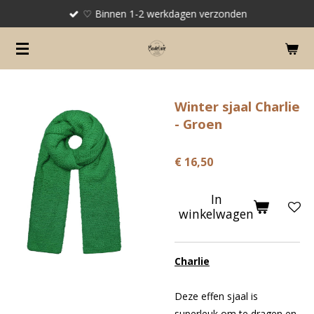
♡ Binnen 1-2 werkdagen verzonden
Ga
direct
naar
de
hoofdinhoud
Winter sjaal Charlie
- Groen
€ 16,50
In
winkelwagen
Charlie
Deze effen sjaal is
superleuk om te dragen en