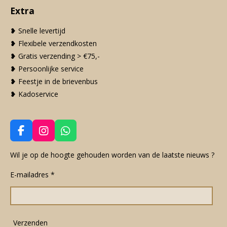
Extra
❥ Snelle levertijd
❥ Flexibele verzendkosten
❥ Gratis verzending > €75,-
❥ Persoonlijke service
❥ Feestje in de brievenbus
❥ Kadoservice
F
I
W
a
n
h
c
s
a
Wil je op de hoogte gehouden worden van de laatste nieuws ?
e
t
t
E-mailadres *
b
a
s
o
g
A
o
r
p
k
a
p
m
Verzenden