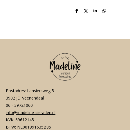
D
D
S
D
e
e
h
e
l
e
a
l
e
l
r
e
n
e
n
Postadres: Lansiersweg 5
3902 JE Veenendaal
06 - 39721060
info@madeline-sieraden.nl
KVK: 69612145
BTW: NL001991635B85