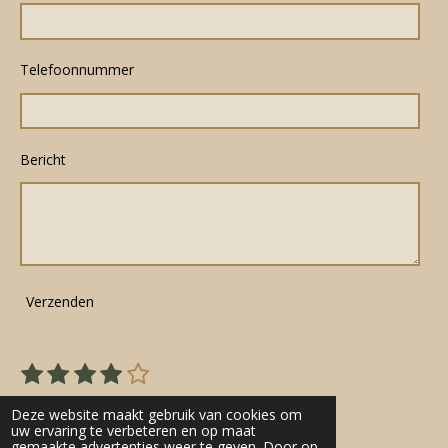
Telefoonnummer
Bericht
Verzenden
1
2
3
4
5
S
R
s
s
s
s
s
t
a
22 stemmen
e
t
t
t
t
t
Deze website maakt gebruik van cookies om
t
m
uw ervaring te verbeteren en op maat
e
e
e
e
e
gemaakte advertenties weer te geven. Door op
m