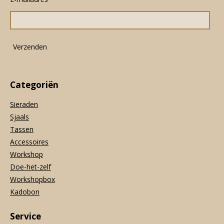
b
a
s
o
g
A
o
r
p
k
a
p
m
Verzenden
Categoriën
Sieraden
Sjaals
Tassen
Accessoires
Workshop
Doe-het-zelf
Workshopbox
Kadobon
Service