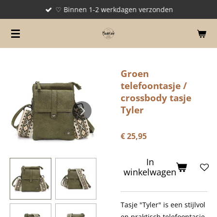
♡ Binnen 1-2 werkdagen verzonden
Ga
direct
naar
de
hoofdinhoud
Groen
telefoontasje /
crossbody tasje
Tyler
€ 25,95
In
winkelwagen
Tasje "Tyler" is een stijlvol
en praktisch telefoontasje