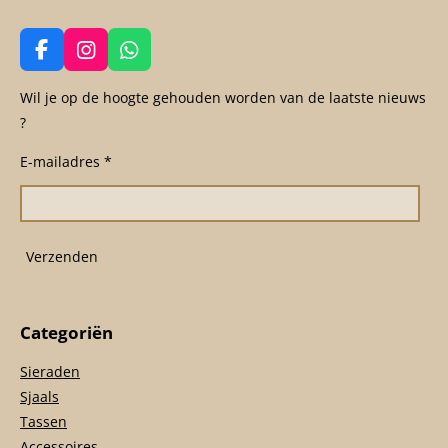
F
I
W
a
n
h
c
s
a
Wil je op de hoogte gehouden worden van de laatste nieuws
e
t
t
?
b
a
s
o
g
A
E-mailadres *
o
r
p
k
a
p
m
Verzenden
Categoriën
Sieraden
Sjaals
Tassen
Accessoires