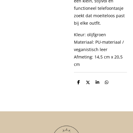
een klein, stijlvol en
functioneel telefoontasje
zoekt dat moeiteloos past
bij elke outfit.
Kleur: olijfgroen
Materiaal: PU-materiaal /
veganistisch leer
Afmeting: 14,5 cm x 20,5
cm
D
D
S
D
e
e
h
e
l
e
a
l
e
l
r
e
n
e
n