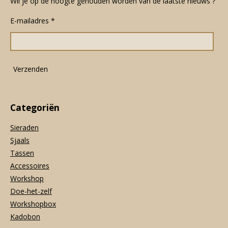
c
s
a
Wil je op de hoogte gehouden worden van de laatste nieuws ?
e
t
t
E-mailadres *
b
a
s
o
g
A
o
r
p
k
a
p
m
Verzenden
Categoriën
Sieraden
Sjaals
Tassen
Accessoires
Workshop
Doe-het-zelf
Workshopbox
Kadobon