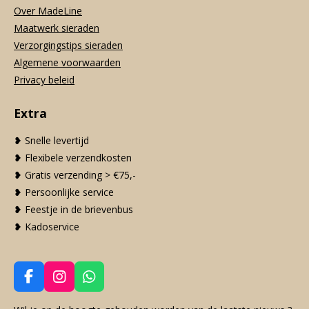
Over MadeLine
Maatwerk sieraden
Verzorgingstips sieraden
Algemene voorwaarden
Privacy beleid
Extra
❥ Snelle levertijd
❥ Flexibele verzendkosten
❥ Gratis verzending > €75,-
❥ Persoonlijke service
❥ Feestje in de brievenbus
❥ Kadoservice
F
I
W
a
n
h