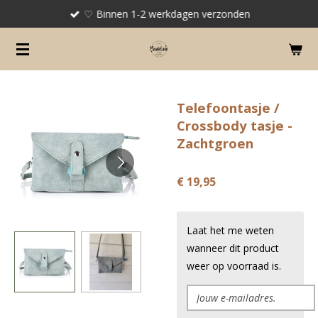
♡ Binnen 1-2 werkdagen verzonden
Ga
direct
naar
de
hoofdinhoud
Telefoontasje /
Crossbody tasje -
Zachtgroen
€ 19,95
Laat het me weten
wanneer dit product
weer op voorraad is.