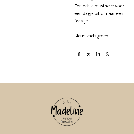
Een echte musthave voor
een dagje uit of naar een
feestje.
Kleur: zachtgroen
D
D
S
D
e
e
h
e
l
e
a
l
e
l
r
e
n
e
n