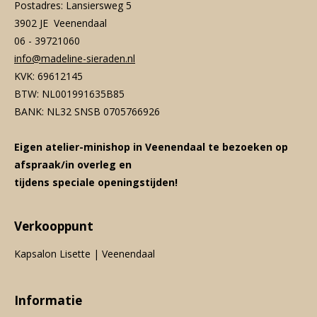
Postadres: Lansiersweg 5
3902 JE Veenendaal
06 - 39721060
info@madeline-sieraden.nl
KVK: 69612145
BTW: NL001991635B85
BANK: NL32 SNSB 0705766926
Eigen atelier-minishop in Veenendaal te bezoeken op
afspraak/in overleg en
tijdens speciale openingstijden!
Verkooppunt
Kapsalon Lisette | Veenendaal
Informatie