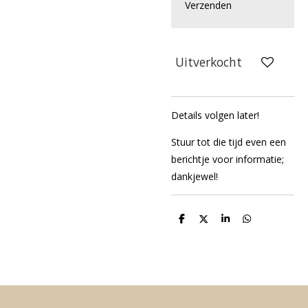
Verzenden
Uitverkocht
Details volgen later!
Stuur tot die tijd even een
berichtje voor informatie;
dankjewel!
D
D
S
D
e
e
h
e
l
e
a
l
e
l
r
e
n
e
n