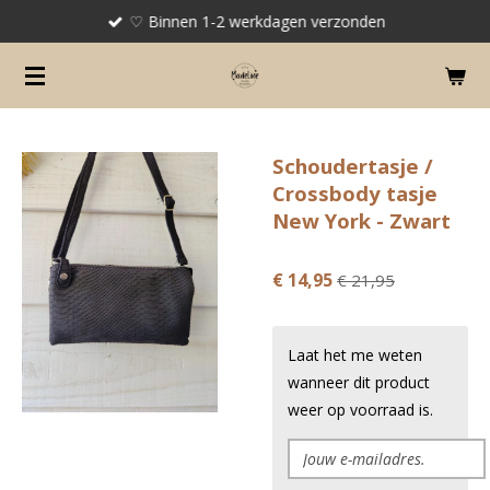
♡ Binnen 1-2 werkdagen verzonden
Ga
direct
naar
de
hoofdinhoud
Schoudertasje /
Crossbody tasje
New York - Zwart
€ 14,95
€ 21,95
Laat het me weten
wanneer dit product
weer op voorraad is.