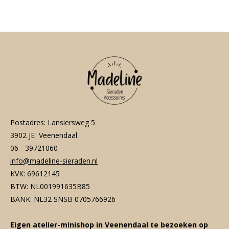
e
l
r
e
n
e
n
Postadres: Lansiersweg 5
3902 JE Veenendaal
06 - 39721060
info@madeline-sieraden.nl
KVK: 69612145
BTW: NL001991635B85
BANK: NL32 SNSB 0705766926
Eigen atelier-minishop in Veenendaal te bezoeken op