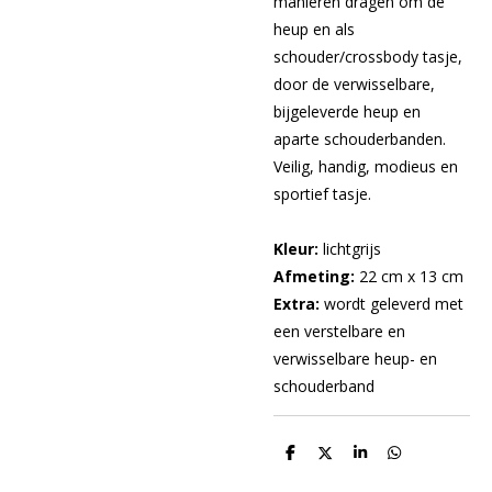
manieren dragen om de
heup en als
schouder/crossbody tasje,
door de verwisselbare,
bijgeleverde heup en
aparte schouderbanden.
Veilig, handig, modieus en
sportief tasje.
Kleur:
lichtgrijs
Afmeting:
22 cm x 13 cm
Extra:
wordt geleverd met
een verstelbare en
verwisselbare heup- en
schouderband
D
D
S
D
e
e
h
e
l
e
a
l