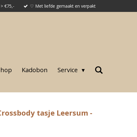
 > €75,-
♡ Met liefde gemaakt en verpakt
shop
Kadobon
Service
Crossbody tasje Leersum -