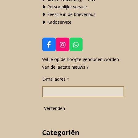
❥ Persoonlijke service
❥ Feestje in de brievenbus
❥ Kadoservice
F
I
W
a
n
h
c
s
a
Wil je op de hoogte gehouden worden
e
t
t
van de laatste nieuws ?
b
a
s
o
g
A
E-mailadres *
o
r
p
k
a
p
m
Verzenden
Categoriën