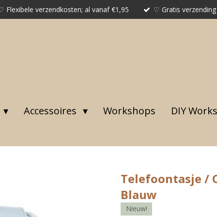
♡ Flexibele verzendkosten; al vanaf €1,95
♡ Gratis verzending
Accessoires
Workshops
DIY Work
Telefoontasje / 
Blauw
Nieuw!