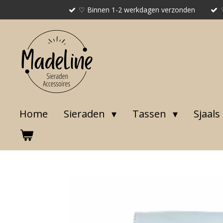
♡ Binnen 1-2 werkdagen verzonden
Ga
direct
naar
de
hoofdinhoud
Home
Sieraden
Tassen
Sjaals