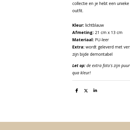
collectie en je hebt een unieke 
outfit.
Kleur:
lichtblauw
Afmeting:
21 cm x 13 cm
Materiaal:
PU-leer
Extra:
wordt geleverd met ver
zijn bijde demontabel
Let op:
de extra foto's zijn puur
qua kleur!
D
D
S
e
e
h
l
e
a
e
l
r
n
e