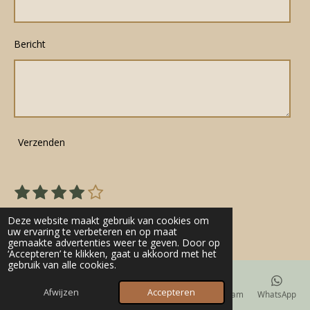
Bericht
Verzenden
1
2
3
4
5
S
R
s
s
s
s
s
t
a
22 stemmen
e
t
t
t
t
t
Deze website maakt gebruik van cookies om
t
m
uw ervaring te verbeteren en op maat
e
e
e
e
e
gemaakte advertenties weer te geven. Door op
m
i
r
r
r
r
r
‘Accepteren’ te klikken, gaat u akkoord met het
e
n
gebruik van alle cookies.
n
r
r
r
r
g
e
e
e
e
Afwijzen
Accepteren
E-mailadres
Telefoonnummer
Kaart
Instagram
WhatsApp
:
n
n
n
n