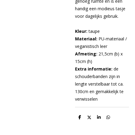
genoeg ruimte en is een
handig een modieus tasje
voor dagelijks gebruik.
Kleur:
taupe
Materiaal:
PU-materiaal /
veganistisch leer
Afmeting:
21,5cm (b) x
15cm (h)
Extra informatie:
de
schouderbanden zijn in
lengte verstelbaar tot ca.
130cm en gemakkelijk te
verwisselen
D
D
S
D
e
e
h
e
l
e
a
l
e
l
r
e