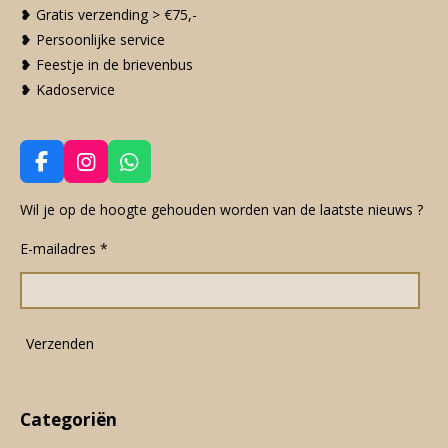
❥ Gratis verzending > €75,-
❥ Persoonlijke service
❥ Feestje in de brievenbus
❥ Kadoservice
F
I
W
a
n
h
c
s
a
Wil je op de hoogte gehouden worden van de laatste nieuws ?
e
t
t
E-mailadres *
b
a
s
o
g
A
o
r
p
k
a
p
m
Verzenden
Categoriën