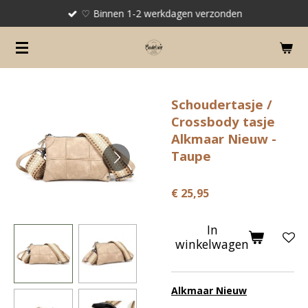
♡ Binnen 1-2 werkdagen verzonden
Ga
direct
naar
de
hoofdinhoud
Schoudertasje /
Crossbody tasje
Alkmaar Nieuw -
Taupe
€ 25,95
In
winkelwagen
Alkmaar Nieuw