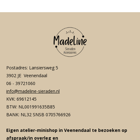
n
e
n
Postadres: Lansiersweg 5
3902 JE Veenendaal
06 - 39721060
info@madeline-sieraden.nl
KVK: 69612145
BTW: NL001991635B85
BANK: NL32 SNSB 0705766926
Eigen atelier-minishop in Veenendaal te bezoeken op
afspraak/in overleg en