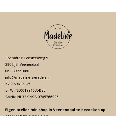
n
e
n
Postadres: Lansiersweg 5
3902 JE Veenendaal
06 - 39721060
info@madeline-sieraden.nl
KVK: 69612145
BTW: NL001991635B85
BANK: NL32 SNSB 0705766926
Eigen atelier-minishop in Veenendaal te bezoeken op