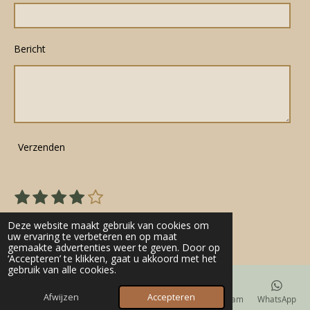
Bericht
Verzenden
1
2
3
4
5
S
R
s
s
s
s
s
t
a
22 stemmen
e
t
t
t
t
t
Deze website maakt gebruik van cookies om
t
m
uw ervaring te verbeteren en op maat
e
e
e
e
e
gemaakte advertenties weer te geven. Door op
m
i
r
r
r
r
r
‘Accepteren’ te klikken, gaat u akkoord met het
e
n
gebruik van alle cookies.
n
r
r
r
r
g
e
e
e
e
Afwijzen
Accepteren
E-mailadres
Telefoonnummer
Kaart
Instagram
WhatsApp
: