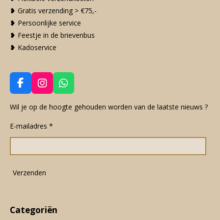
❥ Gratis verzending > €75,-
❥ Persoonlijke service
❥ Feestje in de brievenbus
❥ Kadoservice
F
I
W
a
n
h
c
s
a
Wil je op de hoogte gehouden worden van de laatste nieuws ?
e
t
t
E-mailadres *
b
a
s
o
g
A
o
r
p
k
a
p
m
Verzenden
Categoriën