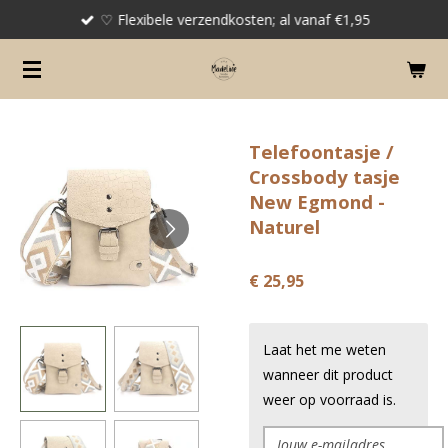
♡ Flexibele verzendkosten; al vanaf €1,95
Ga
direct
naar
de
hoofdinhoud
Telefoontasje /
Crossbody tasje
New Egmond -
Naturel
€ 25,95
Laat het me weten
wanneer dit product
weer op voorraad is.