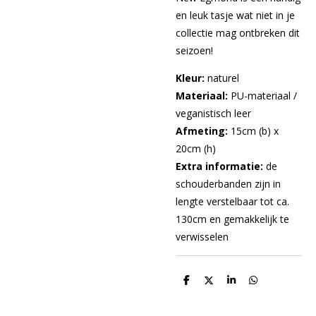
en leuk tasje wat niet in je
collectie mag ontbreken dit
seizoen!
Kleur:
naturel
Materiaal:
PU-materiaal /
veganistisch leer
Afmeting:
15cm (b) x
20cm (h)
Extra informatie:
de
schouderbanden zijn in
lengte verstelbaar tot ca.
130cm en gemakkelijk te
verwisselen
D
D
S
D
e
e
h
e
l
e
a
l
e
l
r
e