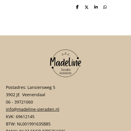
D
D
S
D
e
e
h
e
l
e
a
l
e
l
r
e
n
e
n
Postadres: Lansiersweg 5
3902 JE Veenendaal
06 - 39721060
info@madeline-sieraden.nl
KVK: 69612145
BTW: NL001991635B85