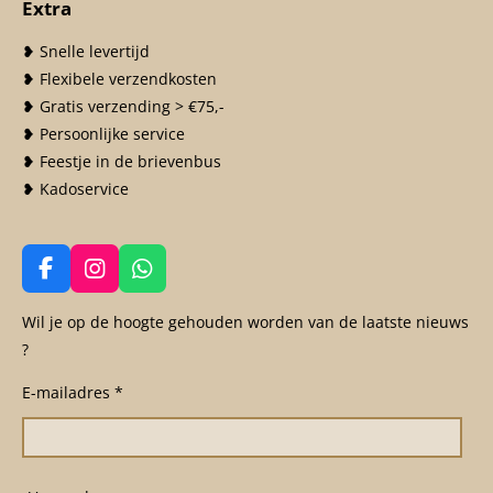
Extra
❥ Snelle levertijd
❥ Flexibele verzendkosten
❥ Gratis verzending > €75,-
❥ Persoonlijke service
❥ Feestje in de brievenbus
❥ Kadoservice
F
I
W
a
n
h
c
s
a
Wil je op de hoogte gehouden worden van de laatste nieuws
e
t
t
?
b
a
s
o
g
A
E-mailadres *
o
r
p
k
a
p
m