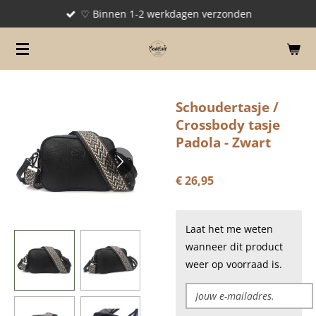
♡ Binnen 1-2 werkdagen verzonden
Ga
direct
naar
de
hoofdinhoud
Schoudertasje /
Crossbody tasje
Padola - Zwart
€ 26,95
Laat het me weten
wanneer dit product
weer op voorraad is.