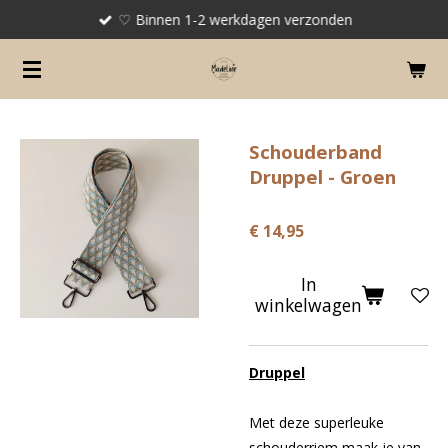
♡ Binnen 1-2 werkdagen verzonden
Ga
direct
naar
de
hoofdinhoud
Schouderband
Druppel - Groen
€ 14,95
In
winkelwagen
Druppel
Met deze superleuke
schouderriem maak je van