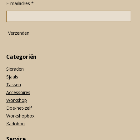
E-mailadres *
b
a
s
o
g
A
o
r
p
k
a
p
m
Verzenden
Categoriën
Sieraden
Sjaals
Tassen
Accessoires
Workshop
Doe-het-zelf
Workshopbox
Kadobon
Service