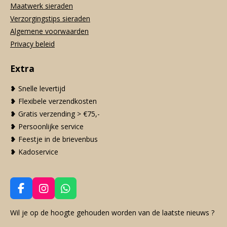
Maatwerk sieraden
Verzorgingstips sieraden
Algemene voorwaarden
Privacy beleid
Extra
❥ Snelle levertijd
❥ Flexibele verzendkosten
❥ Gratis verzending > €75,-
❥ Persoonlijke service
❥ Feestje in de brievenbus
❥ Kadoservice
F
I
W
a
n
h
c
s
a
Wil je op de hoogte gehouden worden van de laatste nieuws ?
e
t
t