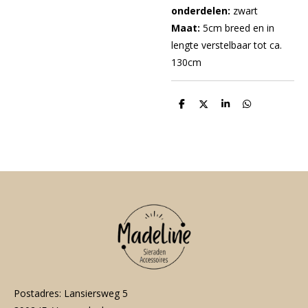
onderdelen:
zwart
Maat:
5cm breed en in
lengte verstelbaar tot ca.
130cm
D
D
S
D
e
e
h
e
l
e
a
l
e
l
r
e
n
e
n
Postadres: Lansiersweg 5