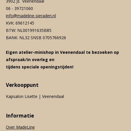
3902 JE Veenendaal
06 - 39721060
info@madeline-sieraden.nl
KVK: 69612145
BTW: NL001991635B85
BANK: NL32 SNSB 0705766926
Eigen atelier-minishop in Veenendaal te bezoeken op
afspraak/in overleg en
tijdens speciale openingstijden!
Verkooppunt
Kapsalon Lisette | Veenendaal
Informatie
Over MadeLine