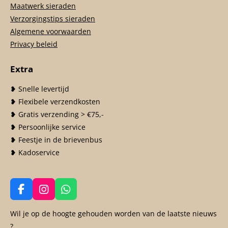
Maatwerk sieraden
Verzorgingstips sieraden
Algemene voorwaarden
Privacy beleid
Extra
❥ Snelle levertijd
❥ Flexibele verzendkosten
❥ Gratis verzending > €75,-
❥ Persoonlijke service
❥ Feestje in de brievenbus
❥ Kadoservice
F
I
W
a
n
h
c
s
a
Wil je op de hoogte gehouden worden van de laatste nieuws
e
t
t
?