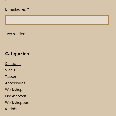
b
a
s
o
g
A
E-mailadres *
o
r
p
k
a
p
m
Verzenden
Categoriën
Sieraden
Sjaals
Tassen
Accessoires
Workshop
Doe-het-zelf
Workshopbox
Kadobon