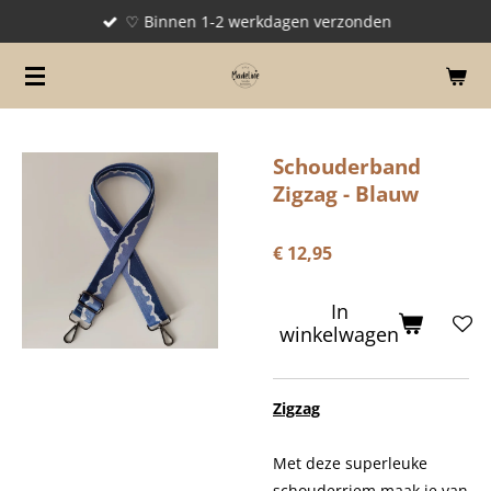
♡ Binnen 1-2 werkdagen verzonden
Ga
direct
naar
de
hoofdinhoud
Schouderband
Zigzag - Blauw
€ 12,95
In
winkelwagen
Zigzag
Met deze superleuke
schouderriem maak je van