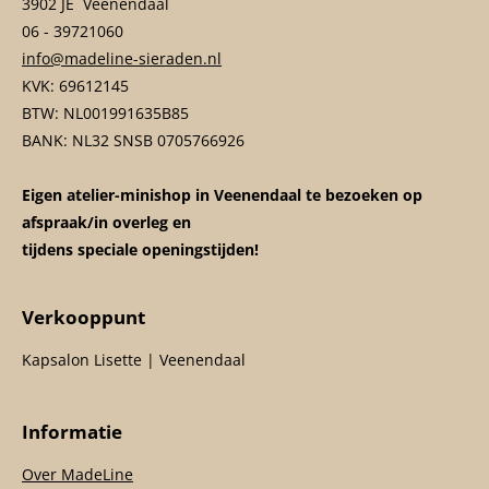
3902 JE Veenendaal
06 - 39721060
info@madeline-sieraden.nl
KVK: 69612145
BTW: NL001991635B85
BANK: NL32 SNSB 0705766926
Eigen atelier-minishop in Veenendaal te bezoeken op
afspraak/in overleg en
tijdens speciale openingstijden!
Verkooppunt
Kapsalon Lisette | Veenendaal
Informatie
Over MadeLine