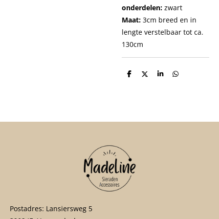
onderdelen:
zwart
Maat:
3cm breed en in
lengte verstelbaar tot ca.
130cm
D
D
S
D
e
e
h
e
l
e
a
l
e
l
r
e
n
e
n
Postadres: Lansiersweg 5