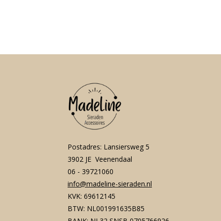
Postadres: Lansiersweg 5
3902 JE Veenendaal
06 - 39721060
info@madeline-sieraden.nl
KVK: 69612145
BTW: NL001991635B85
BANK: NL32 SNSB 0705766926