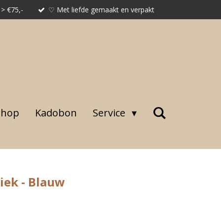
 > €75,-
♡ Met liefde gemaakt en verpakt
shop
Kadobon
Service
iek - Blauw