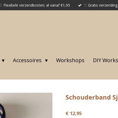
♡ Flexibele verzendkosten; al vanaf €1,95
♡ Gratis verzending
Accessoires
Workshops
DIY Work
Schouderband Sj
€ 12,95