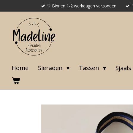
♡ Binnen 1-2 werkdagen verzonden
Ga
direct
naar
de
hoofdinhoud
Home
Sieraden
Tassen
Sjaals