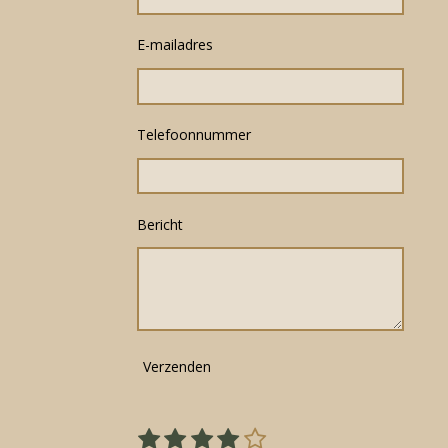
E-mailadres
Telefoonnummer
Bericht
Verzenden
1
2
3
4
5
S
R