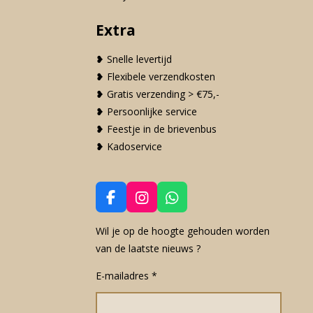
Extra
❥ Snelle levertijd
❥ Flexibele verzendkosten
❥ Gratis verzending > €75,-
❥ Persoonlijke service
❥ Feestje in de brievenbus
❥ Kadoservice
F
I
W
a
n
h
c
s
a
Wil je op de hoogte gehouden worden
e
t
t
van de laatste nieuws ?
b
a
s
o
g
A
E-mailadres *
o
r
p
k
a
p