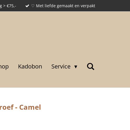
g > €75,-
♡ Met liefde gemaakt en verpakt
hop
Kadobon
Service
oef - Camel