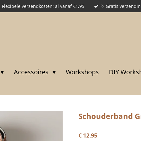
 Flexibele verzendkosten; al vanaf €1,95
♡ Gratis verzendin
Accessoires
Workshops
DIY Works
Schouderband Gr
€ 12,95