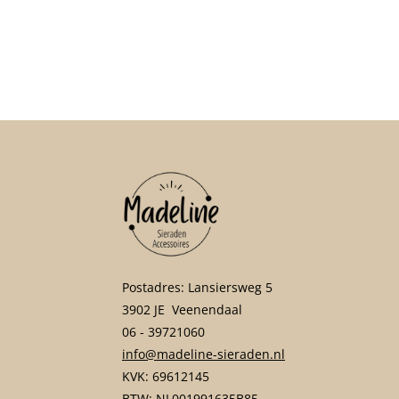
Postadres: Lansiersweg 5
3902 JE Veenendaal
06 - 39721060
info@madeline-sieraden.nl
KVK: 69612145
BTW: NL001991635B85