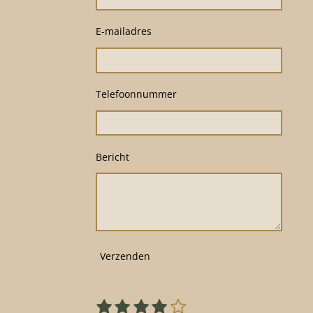
E-mailadres
Telefoonnummer
Bericht
Verzenden
1
2
3
4
5
S
R