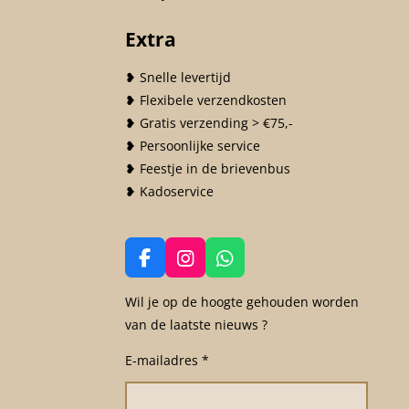
Extra
❥ Snelle levertijd
❥ Flexibele verzendkosten
❥ Gratis verzending > €75,-
❥ Persoonlijke service
❥ Feestje in de brievenbus
❥ Kadoservice
F
I
W
a
n
h
c
s
a
Wil je op de hoogte gehouden worden
e
t
t
van de laatste nieuws ?
b
a
s
o
g
A
E-mailadres *
o
r
p
k
a
p