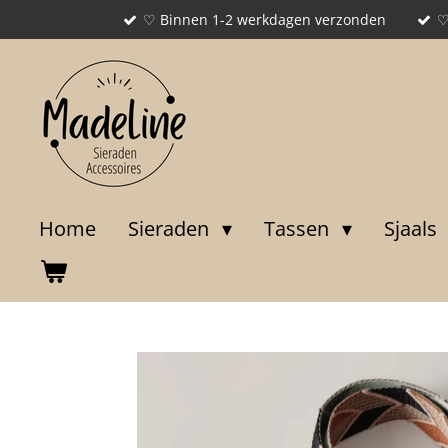
♡ Binnen 1-2 werkdagen verzonden
♡
Ga
direct
naar
de
hoofdinhoud
Home
Sieraden
Tassen
Sjaals