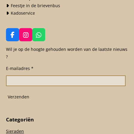
❥ Feestje in de brievenbus
❥ Kadoservice
F
I
W
a
n
h
c
s
a
Wil je op de hoogte gehouden worden van de laatste nieuws
e
t
t
?
b
a
s
o
g
A
E-mailadres *
o
r
p
k
a
p
m
Verzenden
Categoriën
Sieraden