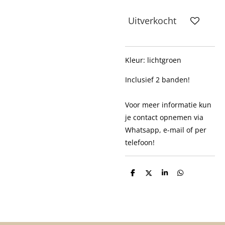
Uitverkocht
Kleur: lichtgroen
Inclusief 2 banden!
Voor meer informatie kun
je contact opnemen via
Whatsapp, e-mail of per
telefoon!
D
D
S
D
e
e
h
e
l
e
a
l
e
l
r
e
n
e
n