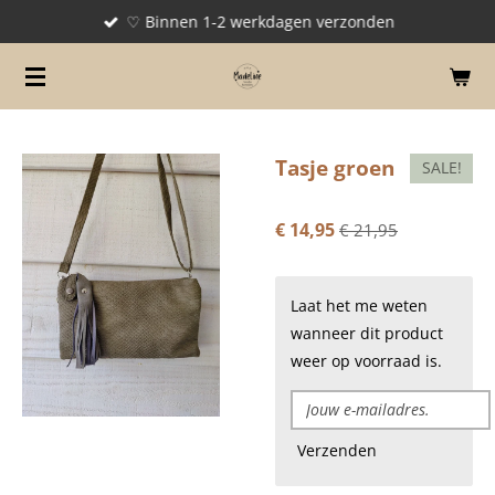
♡ Binnen 1-2 werkdagen verzonden
Ga
direct
naar
de
hoofdinhoud
Tasje groen
SALE!
€ 14,95
€ 21,95
Laat het me weten
wanneer dit product
weer op voorraad is.
Verzenden