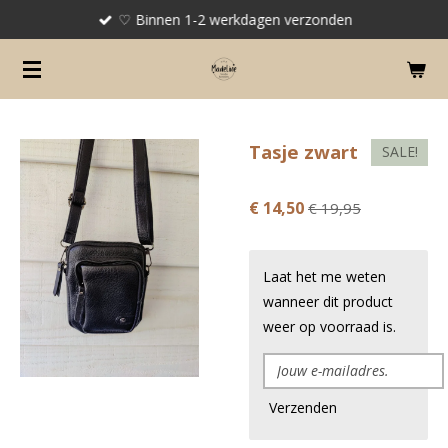
♡ Binnen 1-2 werkdagen verzonden
Ga
direct
naar
de
hoofdinhoud
Tasje zwart
SALE!
€ 14,50
€ 19,95
Laat het me weten
wanneer dit product
weer op voorraad is.
Verzenden