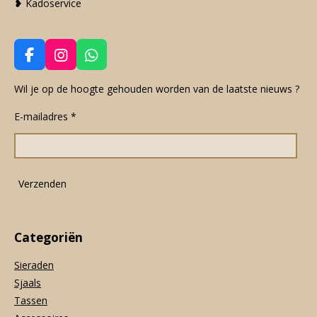
❥ Kadoservice
F
I
W
a
n
h
c
s
a
Wil je op de hoogte gehouden worden van de laatste nieuws ?
e
t
t
E-mailadres *
b
a
s
o
g
A
o
r
p
k
a
p
m
Verzenden
Categoriën
Sieraden
Sjaals
Tassen