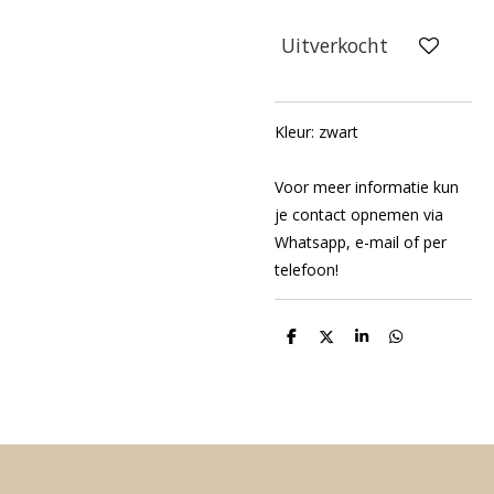
Uitverkocht
Kleur: zwart
Voor meer informatie kun
je contact opnemen via
Whatsapp, e-mail of per
telefoon!
D
D
S
D
e
e
h
e
l
e
a
l
e
l
r
e
n
e
n