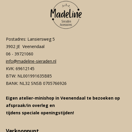
Postadres: Lansiersweg 5
3902 JE Veenendaal
06 - 39721060
info@madeline-sieraden.nl
KVK: 69612145
BTW: NL001991635B85
BANK: NL32 SNSB 0705766926
Eigen atelier-minishop in Veenendaal te bezoeken op
afspraak/in overleg en
tijdens speciale openingstijden!
Verkooppunt