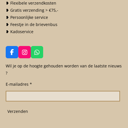
❥ Flexibele verzendkosten
❥ Gratis verzending > €75,-
❥ Persoonlijke service
❥ Feestje in de brievenbus
❥ Kadoservice
F
I
W
a
n
h
c
s
a
Wil je op de hoogte gehouden worden van de laatste nieuws
e
t
t
?
b
a
s
o
g
A
E-mailadres *
o
r
p
k
a
p
m
Verzenden