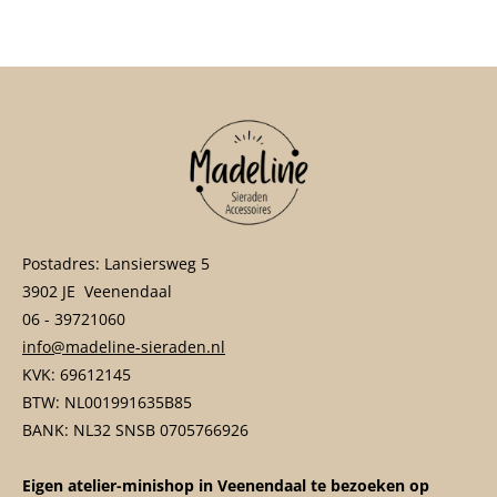
e
l
r
e
n
e
n
Postadres: Lansiersweg 5
3902 JE Veenendaal
06 - 39721060
info@madeline-sieraden.nl
KVK: 69612145
BTW: NL001991635B85
BANK: NL32 SNSB 0705766926
Eigen atelier-minishop in Veenendaal te bezoeken op