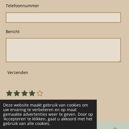
Telefoonnummer
Bericht
Verzenden
1
2
3
4
5
S
R
s
s
s
s
s
t
a
22 stemmen
e
t
t
t
t
t
Deze website maakt gebruik van cookies om
t
m
uw ervaring te verbeteren en op maat
e
e
e
e
e
gemaakte advertenties weer te geven. Door op
m
i
r
r
r
r
r
‘Accepteren’ te klikken, gaat u akkoord met het
e
n
gebruik van alle cookies.
n
r
r
r
r