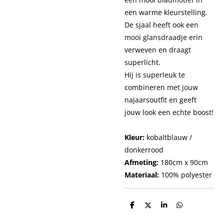
een warme kleurstelling.
De sjaal heeft ook een
mooi glansdraadje erin
verweven en draagt
superlicht.
Hij is superleuk te
combineren met jouw
najaarsoutfit en geeft
jouw look een echte boost!
Kleur:
kobaltblauw /
donkerrood
Afmeting:
180cm x 90cm
Materiaal:
100% polyester
D
D
S
D
e
e
h
e
l
e
a
l