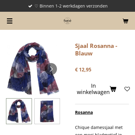
♡ Binnen 1-2 werkdagen verzonden
Ga
direct
naar
de
hoofdinhoud
Sjaal Rosanna -
Blauw
€ 12,95
In
winkelwagen
Rosanna
Chique damessjaal met
een mooi bladmotief in