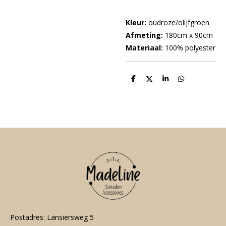
Kleur:
oudroze/olijfgroen
Afmeting:
180cm x 90cm
Materiaal:
100% polyester
D
D
S
D
e
e
h
e
l
e
a
l
e
l
r
e
n
e
n
Postadres: Lansiersweg 5