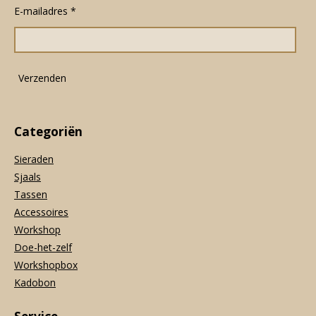
E-mailadres *
b
a
s
o
g
A
o
r
p
k
a
p
m
Verzenden
Categoriën
Sieraden
Sjaals
Tassen
Accessoires
Workshop
Doe-het-zelf
Workshopbox
Kadobon