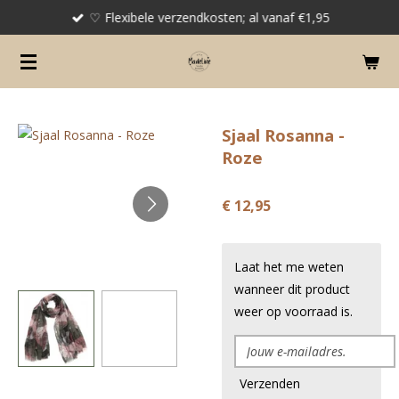
♡ Flexibele verzendkosten; al vanaf €1,95
Ga
direct
naar
de
hoofdinhoud
Sjaal Rosanna -
Roze
€ 12,95
Laat het me weten
wanneer dit product
weer op voorraad is.
Verzenden