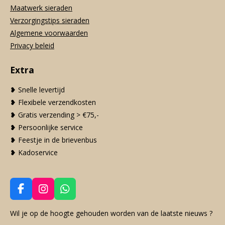
Maatwerk sieraden
Verzorgingstips sieraden
Algemene voorwaarden
Privacy beleid
Extra
❥ Snelle levertijd
❥ Flexibele verzendkosten
❥ Gratis verzending > €75,-
❥ Persoonlijke service
❥ Feestje in de brievenbus
❥ Kadoservice
F
I
W
a
n
h
c
s
a
Wil je op de hoogte gehouden worden van de laatste nieuws ?
e
t
t