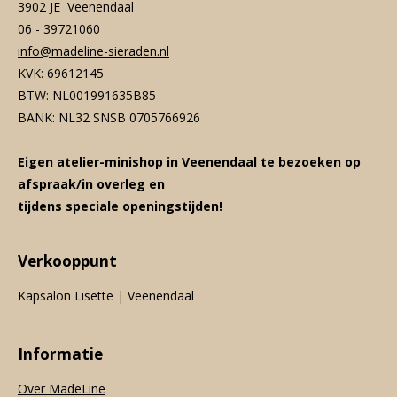
3902 JE Veenendaal
06 - 39721060
info@madeline-sieraden.nl
KVK: 69612145
BTW: NL001991635B85
BANK: NL32 SNSB 0705766926
Eigen atelier-minishop in Veenendaal te bezoeken op
afspraak/in overleg en
tijdens speciale openingstijden!
Verkooppunt
Kapsalon Lisette | Veenendaal
Informatie
Over MadeLine