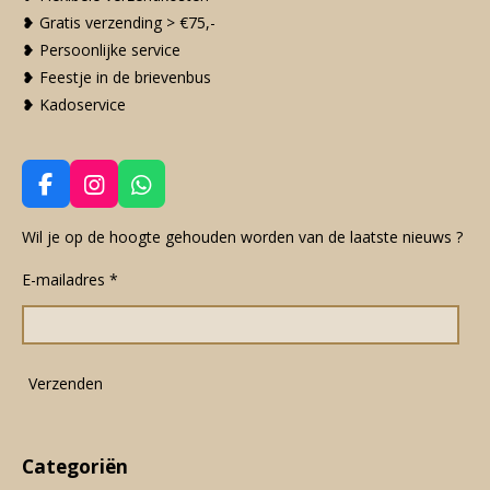
❥ Gratis verzending > €75,-
❥ Persoonlijke service
❥ Feestje in de brievenbus
❥ Kadoservice
F
I
W
a
n
h
c
s
a
Wil je op de hoogte gehouden worden van de laatste nieuws ?
e
t
t
E-mailadres *
b
a
s
o
g
A
o
r
p
k
a
p
m
Verzenden
Categoriën