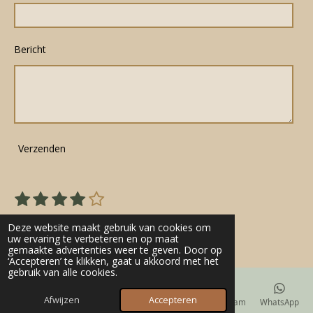
Bericht
Verzenden
1
2
3
4
5
S
R
s
s
s
s
s
t
a
22 stemmen
e
t
t
t
t
t
Deze website maakt gebruik van cookies om
t
m
uw ervaring te verbeteren en op maat
e
e
e
e
e
gemaakte advertenties weer te geven. Door op
m
i
r
r
r
r
r
‘Accepteren’ te klikken, gaat u akkoord met het
e
n
gebruik van alle cookies.
n
r
r
r
r
g
e
e
e
e
Afwijzen
Accepteren
E-mailadres
Telefoonnummer
Kaart
Instagram
WhatsApp
: