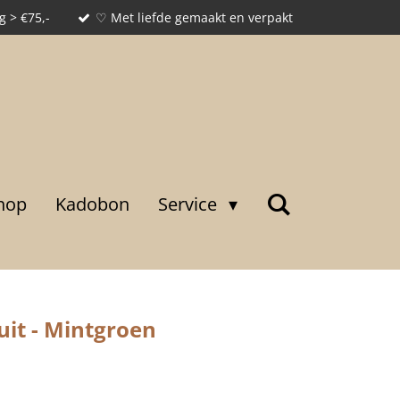
g > €75,-
♡ Met liefde gemaakt en verpakt
hop
Kadobon
Service
it - Mintgroen