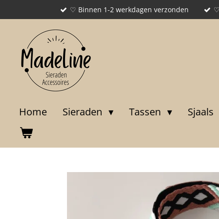
♡ Binnen 1-2 werkdagen verzonden
♡
Ga
direct
naar
de
hoofdinhoud
Home
Sieraden
Tassen
Sjaals