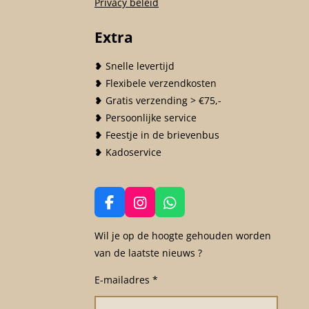
Privacy beleid
Extra
❥ Snelle levertijd
❥ Flexibele verzendkosten
❥ Gratis verzending > €75,-
❥ Persoonlijke service
❥ Feestje in de brievenbus
❥ Kadoservice
F
I
W
a
n
h
c
s
a
Wil je op de hoogte gehouden worden
e
t
t
van de laatste nieuws ?
b
a
s
o
g
A
E-mailadres *
o
r
p