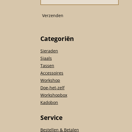
k
a
p
m
Verzenden
Categoriën
Sieraden
Sjaals
Tassen
Accessoires
Workshop
Doe-het-zelf
Workshopbox
Kadobon
Service
Bestellen & Betalen