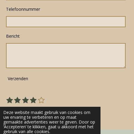
Telefoonnummer
Bericht
Verzenden
1
2
3
4
5
S
R
s
s
s
s
s
t
a
22 stemmen
e
t
t
t
t
t
Deze website maakt gebruik van cookies om
t
m
uw ervaring te verbeteren en op maat
e
e
e
e
e
gemaakte advertenties weer te geven. Door op
m
i
r
r
r
r
r
‘Accepteren’ te klikken, gaat u akkoord met het
e
n
gebruik van alle cookies.
n