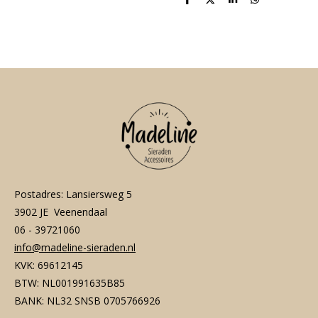
D
D
S
D
e
e
h
e
l
e
a
l
e
l
r
e
n
e
n
Postadres: Lansiersweg 5
3902 JE Veenendaal
06 - 39721060
info@madeline-sieraden.nl
KVK: 69612145
BTW: NL001991635B85
BANK: NL32 SNSB 0705766926