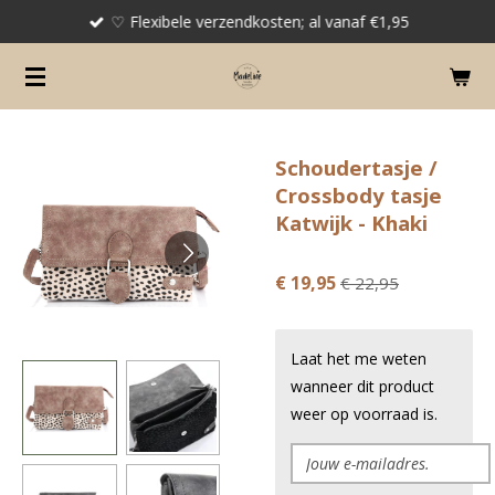
♡ Flexibele verzendkosten; al vanaf €1,95
Ga
direct
naar
de
hoofdinhoud
Schoudertasje /
Crossbody tasje
Katwijk - Khaki
€ 19,95
€ 22,95
Laat het me weten
wanneer dit product
weer op voorraad is.