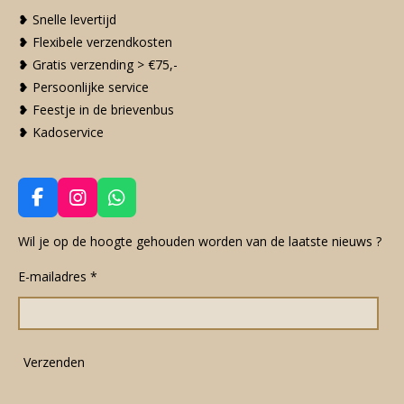
❥ Snelle levertijd
❥ Flexibele verzendkosten
❥ Gratis verzending > €75,-
❥ Persoonlijke service
❥ Feestje in de brievenbus
❥ Kadoservice
F
I
W
a
n
h
c
s
a
Wil je op de hoogte gehouden worden van de laatste nieuws ?
e
t
t
E-mailadres *
b
a
s
o
g
A
o
r
p
k
a
p
m
Verzenden