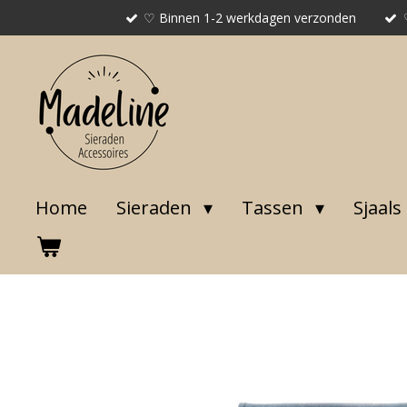
♡ Binnen 1-2 werkdagen verzonden
Ga
direct
naar
de
hoofdinhoud
Home
Sieraden
Tassen
Sjaals