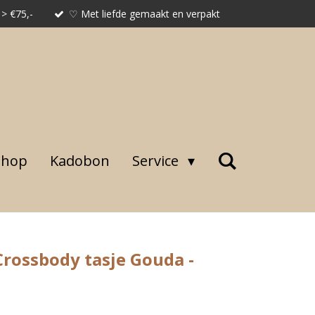
 > €75,-
♡ Met liefde gemaakt en verpakt
shop
Kadobon
Service
Crossbody tasje Gouda -