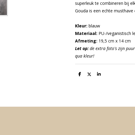
superleuk te combineren bij elk
Gouda is een echte musthave d
Kleur:
blauw
Materiaal:
PU-/veganistisch l
Afmeting:
19,5 cm x 14 cm
Let op:
de extra foto's zijn puur
qua kleur!
D
D
S
e
e
h
l
e
a
e
l
r
n
e