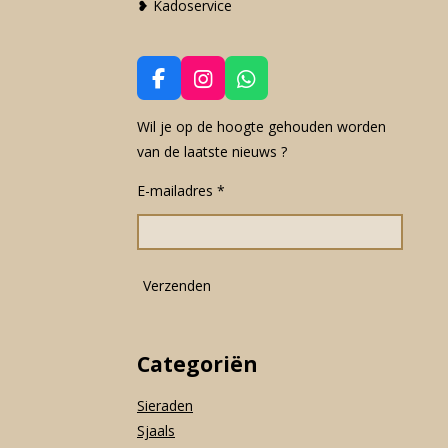
❥ Kadoservice
F
I
W
a
n
h
c
s
a
Wil je op de hoogte gehouden worden
e
t
t
van de laatste nieuws ?
b
a
s
o
g
A
E-mailadres *
o
r
p
k
a
p
m
Verzenden
Categoriën
Sieraden
Sjaals