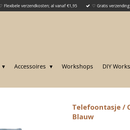
♡ Flexibele verzendkosten; al vanaf €1,95
♡ Gratis verzending
Accessoires
Workshops
DIY Work
Telefoontasje / 
Blauw