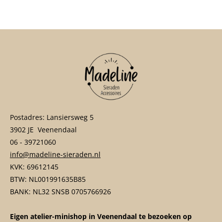
e
l
r
e
n
e
n
Postadres: Lansiersweg 5
3902 JE Veenendaal
06 - 39721060
info@madeline-sieraden.nl
KVK: 69612145
BTW: NL001991635B85
BANK: NL32 SNSB 0705766926
Eigen atelier-minishop in Veenendaal te bezoeken op