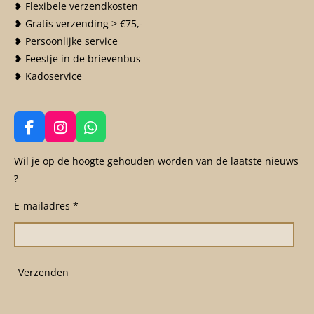
❥ Flexibele verzendkosten
❥ Gratis verzending > €75,-
❥ Persoonlijke service
❥ Feestje in de brievenbus
❥ Kadoservice
F
I
W
a
n
h
c
s
a
Wil je op de hoogte gehouden worden van de laatste nieuws
e
t
t
?
b
a
s
o
g
A
E-mailadres *
o
r
p
k
a
p
m
Verzenden