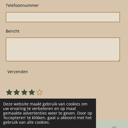
Telefoonnummer
Bericht
Verzenden
1
2
3
4
5
S
R
s
s
s
s
s
t
a
22 stemmen
e
t
t
t
t
t
Deze website maakt gebruik van cookies om
t
m
uw ervaring te verbeteren en op maat
e
e
e
e
e
gemaakte advertenties weer te geven. Door op
m
i
r
r
r
r
r
‘Accepteren’ te klikken, gaat u akkoord met het
e
n
gebruik van alle cookies.
n
r
r
r
r
g