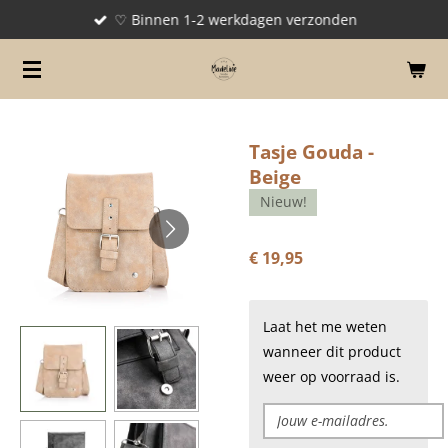
♡ Binnen 1-2 werkdagen verzonden
Ga
direct
naar
de
hoofdinhoud
Tasje Gouda -
Beige
Nieuw!
€ 19,95
Laat het me weten
wanneer dit product
weer op voorraad is.