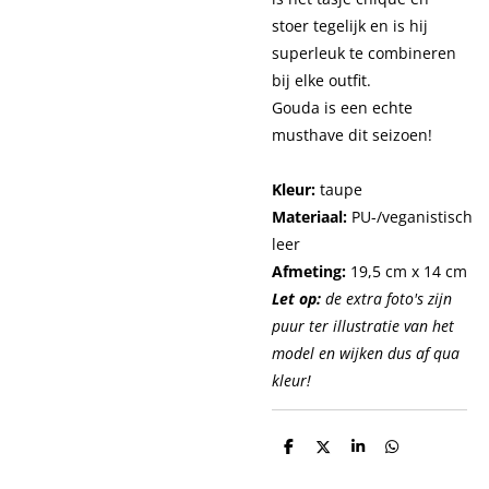
stoer tegelijk en is hij
superleuk te combineren
bij elke outfit.
Gouda is een echte
musthave dit seizoen!
Kleur:
taupe
Materiaal:
PU-/veganistisch
leer
Afmeting:
19,5 cm x 14 cm
Let op:
de extra foto's zijn
puur ter illustratie van het
model en wijken dus af qua
kleur!
D
D
S
D
e
e
h
e
l
e
a
l