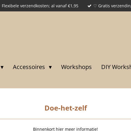
 Flexibele verzendkosten; al vanaf €1,95
♡ Gratis verzendin
Accessoires
Workshops
DIY Works
Doe-het-zelf
Binnenkort hier meer informatie!