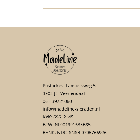
Postadres: Lansiersweg 5
3902 JE Veenendaal
06 - 39721060
info@madeline-sieraden.nl
KVK: 69612145
BTW: NL001991635B85
BANK: NL32 SNSB 0705766926