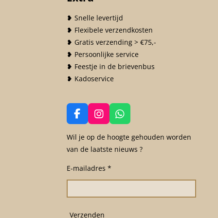
❥ Snelle levertijd
❥ Flexibele verzendkosten
❥ Gratis verzending > €75,-
❥ Persoonlijke service
❥ Feestje in de brievenbus
❥ Kadoservice
F
I
W
a
n
h
c
s
a
Wil je op de hoogte gehouden worden
e
t
t
van de laatste nieuws ?
b
a
s
o
g
A
E-mailadres *
o
r
p
k
a
p
m
Verzenden