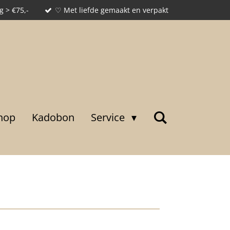
g > €75,-
♡ Met liefde gemaakt en verpakt
hop
Kadobon
Service