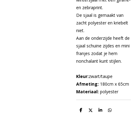
en zebraprint.
De sjaal is gemaakt van
zacht polyester en kriebelt
niet.
Aan de onderzijde heeft de
sjaal schuine zijdes en mini
franjes zodat je hem
nonchalant kunt stijlen.
Kleur:
zwart/taupe
Afmeting:
180cm x 65cm
Materiaal:
polyester
D
D
S
D
e
e
h
e
l
e
a
l
e
l
r
e
n
e
n