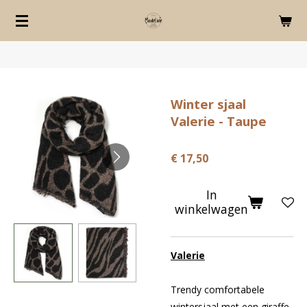
♡ Flexibele verzendkosten; al vanaf €1,95
♡ Gratis verzending 
Ga
direct
naar
de
hoofdinhoud
Winter sjaal
Valerie - Taupe
€ 17,50
In
winkelwagen
Valerie
Trendy comfortabele
wintersjaal met een giraffe-