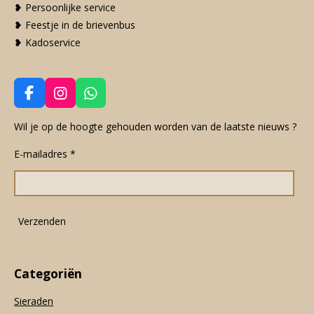
❥ Persoonlijke service
❥ Feestje in de brievenbus
❥ Kadoservice
F
I
W
a
n
h
c
s
a
Wil je op de hoogte gehouden worden van de laatste nieuws ?
e
t
t
E-mailadres *
b
a
s
o
g
A
o
r
p
k
a
p
m
Verzenden
Categoriën
Sieraden