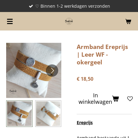
♡ Binnen 1-2 werkdagen verzonden
Ga
direct
naar
de
hoofdinhoud
Armband Ereprijs
| Leer WF -
okergeel
€ 18,50
In
winkelwagen
Ereprijs
Armband bestaande uit 1