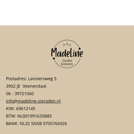
e
e
h
e
l
e
a
l
e
l
r
e
n
e
n
Postadres: Lansiersweg 5
3902 JE Veenendaal
06 - 39721060
info@madeline-sieraden.nl
KVK: 69612145
BTW: NL001991635B85
BANK: NL32 SNSB 0705766926