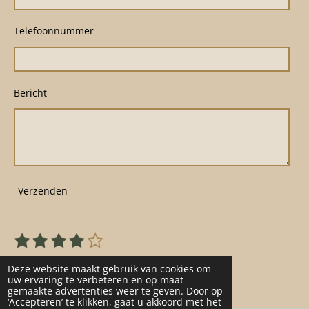
Telefoonnummer
Bericht
Verzenden
1
2
3
4
5
S
R
s
s
s
s
s
t
a
22 stemmen
e
t
t
t
t
t
Deze website maakt gebruik van cookies om
t
m
uw ervaring te verbeteren en op maat
e
e
e
e
e
gemaakte advertenties weer te geven. Door op
m
i
r
r
r
r
r
‘Accepteren’ te klikken, gaat u akkoord met het
e