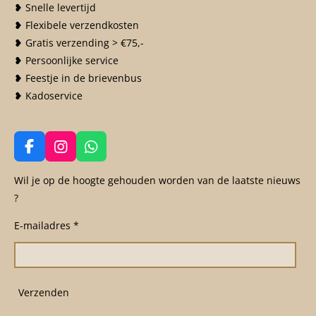
❥ Snelle levertijd
❥ Flexibele verzendkosten
❥ Gratis verzending > €75,-
❥ Persoonlijke service
❥ Feestje in de brievenbus
❥ Kadoservice
F
I
W
a
n
h
c
s
a
Wil je op de hoogte gehouden worden van de laatste nieuws
e
t
t
?
b
a
s
o
g
A
E-mailadres *
o
r
p
k
a
p
m
Verzenden