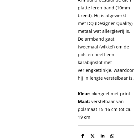
platte leren band (10mm
breed). Hij is afgewerkt
met DQ (Designer Quality)
metaal wat allergievrij is.
De armband gaat
tweemaal (wikkel) om de
pols en heeft een
karabijnslot met
verlengkettinkje, waardoor
hij in lengte verstelbaar is.
Kleur:
okergeel met print
Maat:
verstelbaar van
polsmaat 15-16 cm tot ca.
19 cm
D
D
S
D