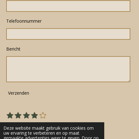
Telefoonnummer
Bericht
Verzenden
1
2
3
4
5
S
R
s
s
s
s
s
t
a
22 stemmen
e
t
t
t
t
t
Deze website maakt gebruik van cookies om
t
m
uw ervaring te verbeteren en op maat
e
e
e
e
e
gemaakte advertenties weer te geven. Door op
m
i