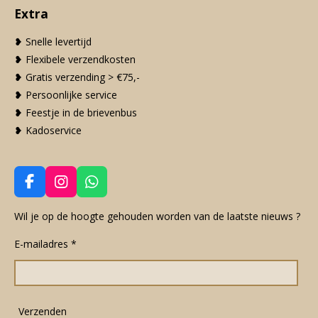
Extra
❥ Snelle levertijd
❥ Flexibele verzendkosten
❥ Gratis verzending > €75,-
❥ Persoonlijke service
❥ Feestje in de brievenbus
❥ Kadoservice
F
I
W
a
n
h
c
s
a
Wil je op de hoogte gehouden worden van de laatste nieuws ?
e
t
t
E-mailadres *
b
a
s
o
g
A
o
r
p
k
a
p
m
Verzenden