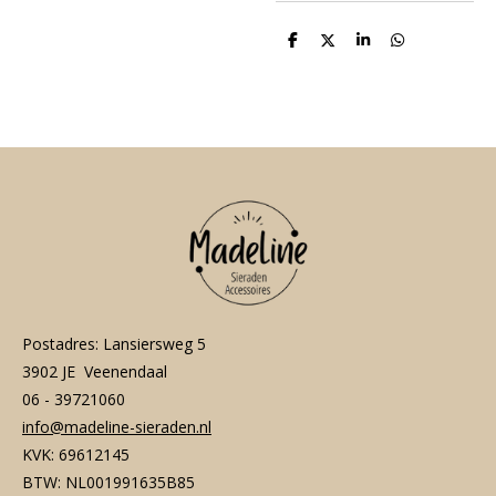
D
D
S
D
e
e
h
e
l
e
a
l
e
l
r
e
n
e
n
Postadres: Lansiersweg 5
3902 JE Veenendaal
06 - 39721060
info@madeline-sieraden.nl
KVK: 69612145
BTW: NL001991635B85