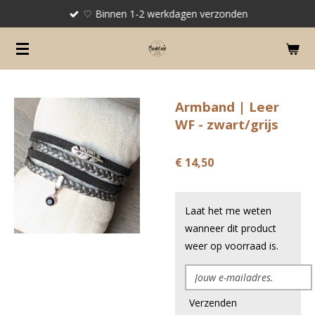
♡ Binnen 1-2 werkdagen verzonden
Ga
direct
naar
de
hoofdinhoud
Armband | Leer
WF - zwart/grijs
€ 14,50
Laat het me weten
wanneer dit product
weer op voorraad is.
Verzenden